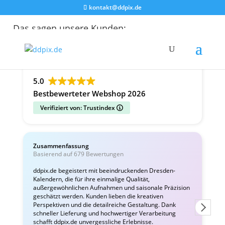
kontakt@ddpix.de
Das sagen unsere Kunden:
Alle Bewertungen
Google
Facebook
5.0
Bestbewerteter Webshop 2026
Verifiziert von: Trustindex
Zusammenfassung
C
Basierend auf 679 Bewertungen
v
ddpix.de begeistert mit beeindruckenden Dresden-
Kalendern, die für ihre einmalige Qualität,
W
außergewöhnlichen Aufnahmen und saisonale Präzision
i
geschätzt werden. Kunden lieben die kreativen
Perspektiven und die detailreiche Gestaltung. Dank
schneller Lieferung und hochwertiger Verarbeitung
schafft ddpix.de unvergessliche Erlebnisse.