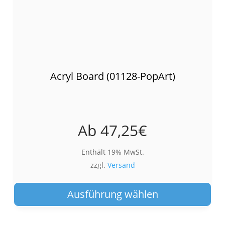
Acryl Board (01128-PopArt)
Ab
47,25
€
Enthält 19% MwSt.
zzgl.
Versand
Die
Pro
Ausführung wählen
wei
meh