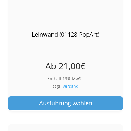
Leinwand (01128-PopArt)
Ab
21,00
€
Enthält 19% MwSt.
zzgl.
Versand
Die
Pro
Ausführung wählen
wei
meh
Var