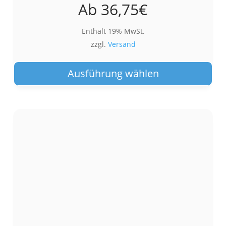
Ab
36,75
€
Enthält 19% MwSt.
zzgl.
Versand
Die
Pro
Ausführung wählen
wei
meh
Var
auf.
Die
Opt
kön
auf
der
Pro
gew