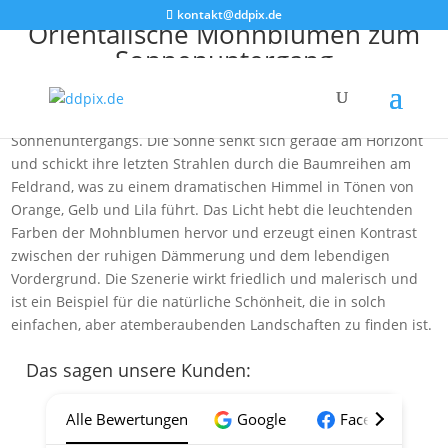
kontakt@ddpix.de
Orientalische Mohnblumen zum
Sonnenuntergang
Das Bild zeigt ein ausgedehntes Feld voller blühender rosa
Orientalischer Mohnblumen im goldenen Licht des
Sonnenuntergangs. Die Sonne senkt sich gerade am Horizont
und schickt ihre letzten Strahlen durch die Baumreihen am
Feldrand, was zu einem dramatischen Himmel in Tönen von
Orange, Gelb und Lila führt. Das Licht hebt die leuchtenden
Farben der Mohnblumen hervor und erzeugt einen Kontrast
zwischen der ruhigen Dämmerung und dem lebendigen
Vordergrund. Die Szenerie wirkt friedlich und malerisch und
ist ein Beispiel für die natürliche Schönheit, die in solch
einfachen, aber atemberaubenden Landschaften zu finden ist.
Das sagen unsere Kunden:
Alle Bewertungen
Google
Facebook