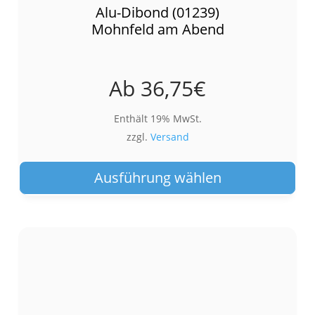
Alu-Dibond (01239)
Mohnfeld am Abend
Ab
36,75
€
Enthält 19% MwSt.
zzgl.
Versand
Die
Pro
Ausführung wählen
wei
meh
Var
auf.
Die
Opt
kön