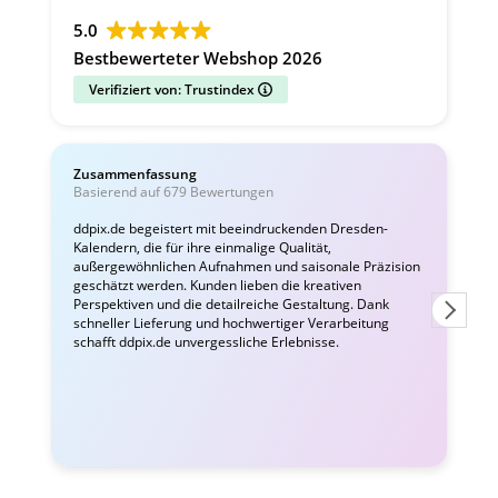
5.0
Bestbewerteter Webshop 2026
Verifiziert von: Trustindex
Zusammenfassung
C
Basierend auf 679 Bewertungen
v
ddpix.de begeistert mit beeindruckenden Dresden-
Kalendern, die für ihre einmalige Qualität,
W
außergewöhnlichen Aufnahmen und saisonale Präzision
i
geschätzt werden. Kunden lieben die kreativen
Perspektiven und die detailreiche Gestaltung. Dank
schneller Lieferung und hochwertiger Verarbeitung
schafft ddpix.de unvergessliche Erlebnisse.