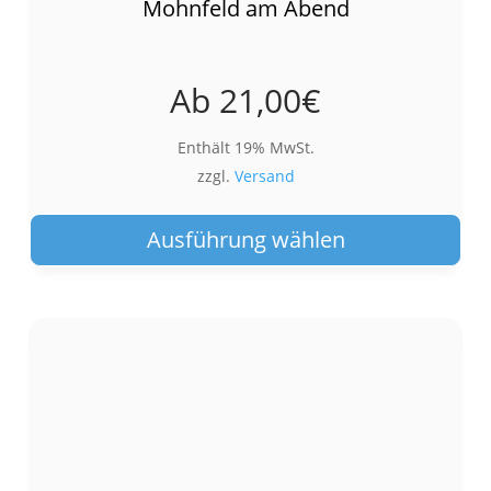
Mohnfeld am Abend
Ab
21,00
€
Enthält 19% MwSt.
zzgl.
Versand
Die
Pro
Ausführung wählen
wei
meh
Var
auf.
Die
Opt
kön
auf
der