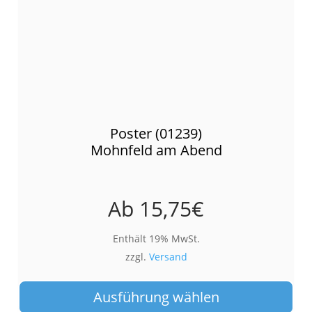
Poster (01239)
Mohnfeld am Abend
Ab
15,75
€
Enthält 19% MwSt.
zzgl.
Versand
Die
Pro
Ausführung wählen
wei