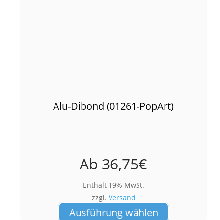
Alu-Dibond (01261-PopArt)
Ab
36,75
€
Enthält 19% MwSt.
zzgl.
Versand
Dieses
Ausführung wählen