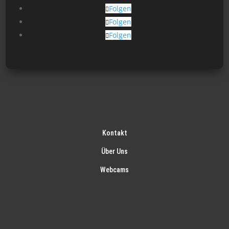
Produktseite
Folgen
gewählt
Folgen
werden
Folgen
Kontakt
Über Uns
Webcams