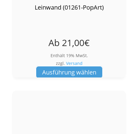
Leinwand (01261-PopArt)
Ab
21,00
€
Enthält 19% MwSt.
zzgl.
Versand
Dieses
Ausführung wählen
Produkt
weist
mehrere
Varianten
auf.
Die
Optionen
können