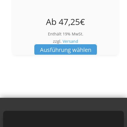
Ab
47,25
€
Enthält 19% MwSt.
zzgl.
Versand
Dieses
Ausführung wählen
Produkt
weist
mehrere
Varianten
auf.
Die
Optionen
können
auf
der