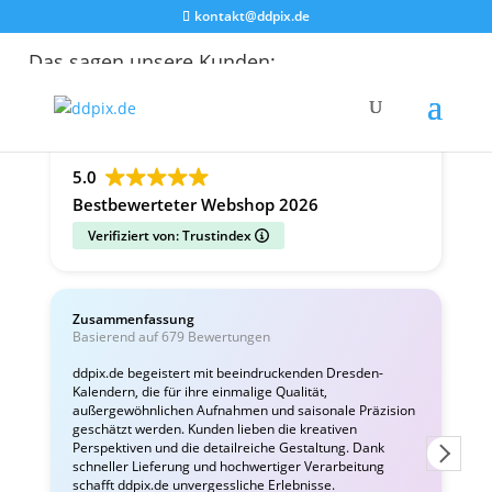
kontakt@ddpix.de
Das sagen unsere Kunden:
Alle Bewertungen
Google
Facebook
5.0
Bestbewerteter Webshop 2026
Verifiziert von: Trustindex
Zusammenfassung
C
Basierend auf 679 Bewertungen
v
ddpix.de begeistert mit beeindruckenden Dresden-
Kalendern, die für ihre einmalige Qualität,
W
außergewöhnlichen Aufnahmen und saisonale Präzision
i
geschätzt werden. Kunden lieben die kreativen
Perspektiven und die detailreiche Gestaltung. Dank
schneller Lieferung und hochwertiger Verarbeitung
schafft ddpix.de unvergessliche Erlebnisse.