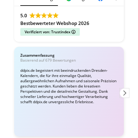
5.0
Bestbewerteter Webshop 2026
Verifiziert von: Trustindex
Zusammenfassung
C
Basierend auf 679 Bewertungen
v
ddpix.de begeistert mit beeindruckenden Dresden-
Kalendern, die für ihre einmalige Qualität,
W
außergewöhnlichen Aufnahmen und saisonale Präzision
i
geschätzt werden. Kunden lieben die kreativen
Perspektiven und die detailreiche Gestaltung. Dank
schneller Lieferung und hochwertiger Verarbeitung
schafft ddpix.de unvergessliche Erlebnisse.