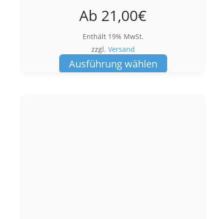
Ab
21,00
€
Enthält 19% MwSt.
zzgl.
Versand
Dieses
Ausführung wählen
Produkt
weist
mehrere
Varianten
auf.
Die
Optionen
können
auf
der
Produktseite
gewählt