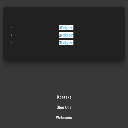
können
auf
der
Produktseite
Folgen
gewählt
Folgen
werden
Folgen
Kontakt
Über Uns
Webcams