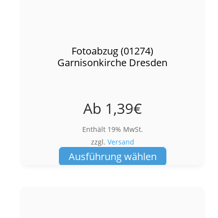
Fotoabzug (01274)
Garnisonkirche Dresden
Ab
1,39
€
Enthält 19% MwSt.
zzgl.
Versand
Dieses
Ausführung wählen
Produkt
weist
mehrere
Varianten
auf.