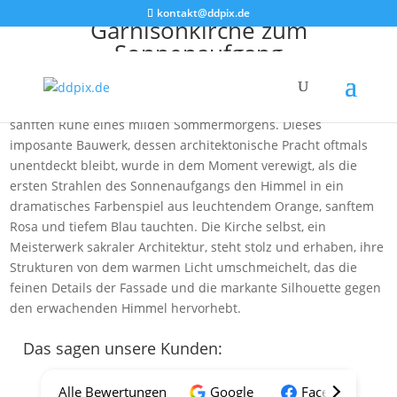
kontakt@ddpix.de
Garnisonkirche zum
Sonnenaufgang
Die Garnisonkirche St. Martin, ein verborgenes Juwel Dresdens,
thront majestätisch im Stadtteil Albertstadt, umgeben von der
sanften Ruhe eines milden Sommermorgens. Dieses
imposante Bauwerk, dessen architektonische Pracht oftmals
unentdeckt bleibt, wurde in dem Moment verewigt, als die
ersten Strahlen des Sonnenaufgangs den Himmel in ein
dramatisches Farbenspiel aus leuchtendem Orange, sanftem
Rosa und tiefem Blau tauchten. Die Kirche selbst, ein
Meisterwerk sakraler Architektur, steht stolz und erhaben, ihre
Strukturen von dem warmen Licht umschmeichelt, das die
feinen Details der Fassade und die markante Silhouette gegen
den erwachenden Himmel hervorhebt.
Das sagen unsere Kunden:
Alle Bewertungen
Google
Facebook