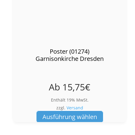
Poster (01274)
Garnisonkirche Dresden
Ab
15,75
€
Enthält 19% MwSt.
zzgl.
Versand
Dieses
Ausführung wählen
Produkt
weist