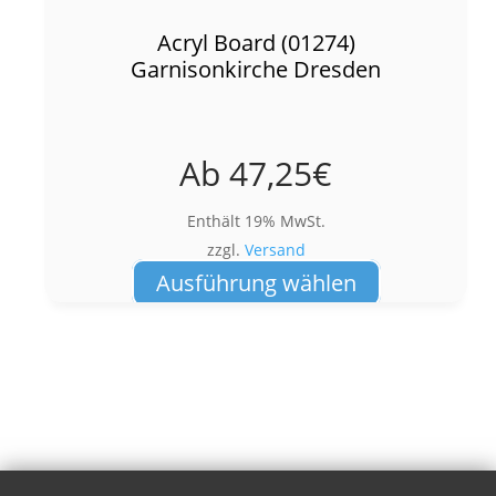
Acryl Board (01274)
Garnisonkirche Dresden
Ab
47,25
€
Enthält 19% MwSt.
zzgl.
Versand
Dieses
Ausführung wählen
Produkt
weist
mehrere
Varianten
auf.
Die
Optionen