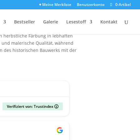
♥ Meine Merkliste
Benutzerkonto
0-Artikel
hen Blauen Stunde ein. Die Kirche,
Bestseller
Galerie
Lesestoff
Kontakt
inzigartige Zwielicht eine besondere
 herbstliche Färbung in lebhaften
 und malerische Qualität, während
on des historischen Bauwerks mit der
Verifiziert von: Trustindex
Gerald
vor 2 Wochen