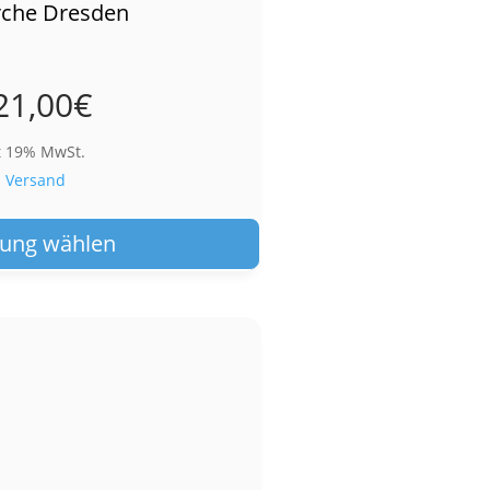
rche Dresden
21,00
€
t 19% MwSt.
.
Versand
Dieses
Produkt
ung wählen
weist
mehrere
Varianten
auf.
Die
Optionen
können
auf