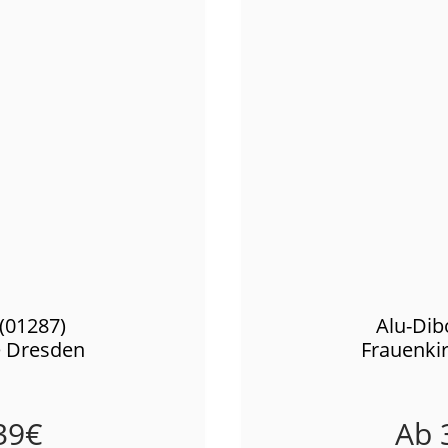
(01287)
Alu-Dib
e Dresden
Frauenki
39
€
Ab