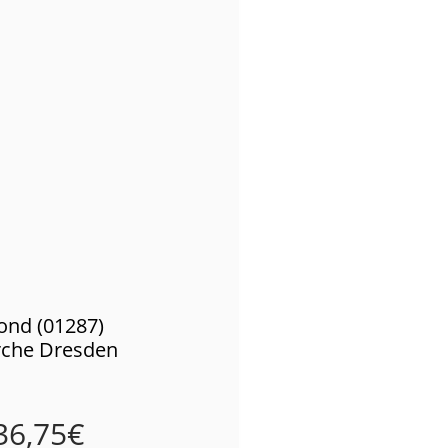
ond (01287)
rche Dresden
36,75
€