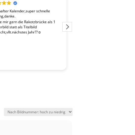
fter Kalender,super schnelle
Der Kalender "Sachsen 2027" ent
ng,danke.
überdurchschnittlich gute Fotos. 
Fotografen ist es gelungen, beso
te mir gern die Rakotzbrücke als 1
Stimmungen einzufangen. Wir wa
bild statt als Titelbild
zufrieden mit der schnellen Liefe
ht,vllt.nächstes Jahr??☺️