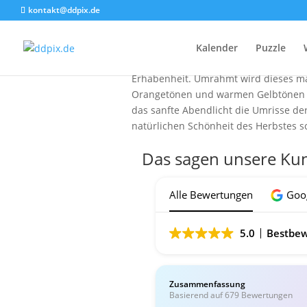
kontakt@ddpix.de
Das Foto fängt einen atemberaubende
Kalender
Puzzle
ein architektonisches Meisterwerk, st
Erhabenheit. Umrahmt wird dieses maj
Orangetönen und warmen Gelbtönen le
das sanfte Abendlicht die Umrisse de
natürlichen Schönheit des Herbstes sch
Das sagen unsere Ku
Alle Bewertungen
Goo
5.0
Bestbew
Zusammenfassung
Basierend auf 679 Bewertungen