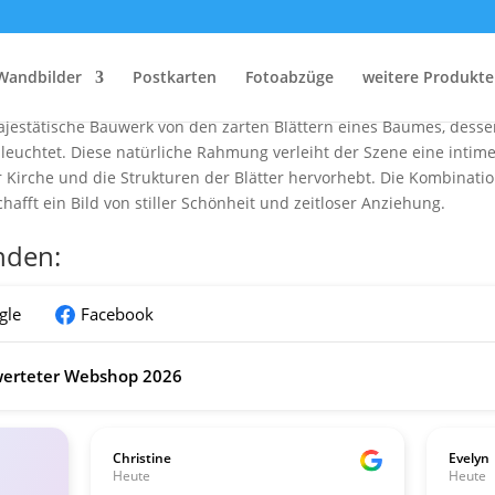
Blick auf die Frauenkirche im Herbst
n Abendblick auf die Frauenkirche in Dresden während der magisc
Wandbilder
Postkarten
Fotoabzüge
weitere Produkte
eht im Zentrum der Komposition, ihre Silhouette erhält durch das e
estätische Bauwerk von den zarten Blättern eines Baumes, dessen
uchtet. Diese natürliche Rahmung verleiht der Szene eine intime
r Kirche und die Strukturen der Blätter hervorhebt. Die Kombinati
afft ein Bild von stiller Schönheit und zeitloser Anziehung.
nden:
gle
Facebook
erteter Webshop 2026
Christine
Evelyn
Heute
Heute