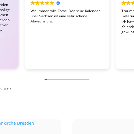
enden
malige
Wie immer tolle Fotos. Der neue Kalender
Traumha
ahmen
über Sachsen ist eine sehr schöne
Lieferu
werden.
Abwechslung.
Ich hät
tiven
Kalender
nk
gewünsc
er
tungen