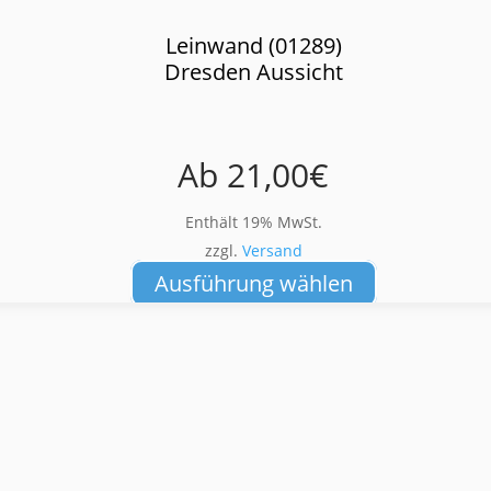
Leinwand (01289)
Dresden Aussicht
Ab
21,00
€
Enthält 19% MwSt.
zzgl.
Versand
Dieses
Ausführung wählen
Produkt
weist
mehrere
Varianten
auf.
Die
Optionen