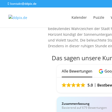
kontakt@ddpix.de
Blick von
Das Foto, aufgenommen von der Bergst
Kalender
Puzzle
ausbreitet. Im Zentrum des Blickfelds
bedeutendes Wahrzeichen der Stadt fun
Horizont kündigt der Sonnenuntergan
und Violett taucht. Die beleuchtete 
Dresdens in dieser ruhigen Stunde ei
Das sagen unsere Ku
Alle Bewertungen
Goo
5.0
Bestbew
Zusammenfassung
Basierend auf 679 Bewertungen