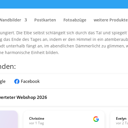
 der Bergstation der Schwebebahn a
ation der Schwebebahn, bietet einen spektakulären Ausblick auf D
Wandbilder
Postkarten
Fotoabzüge
weitere Produkte
 steht das Blaue Wunder, eine markante Brücke, die sich elegant ü
giert. Die Elbe selbst schlängelt sich durch das Tal und spiegelt 
g das Ende des Tages an, indem er den Himmel in ein atemberaub
Stadt unterhalb fängt an, im abendlichen Dämmerlicht zu glimmen,
ne harmonische Einheit bilden.
nden:
gle
Facebook
erteter Webshop 2026
Christine
Evelyn
vor 1 Tag
vor 2 T