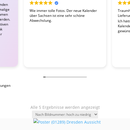
enden
malige
Wie immer tolle Fotos. Der neue Kalender
Traumha
ahmen
über Sachsen ist eine sehr schöne
Lieferu
werden.
Abwechslung.
Ich hät
tiven
Kalender
nk
gewünsc
er
tungen
Alle 5 Ergebnisse werden angezeigt