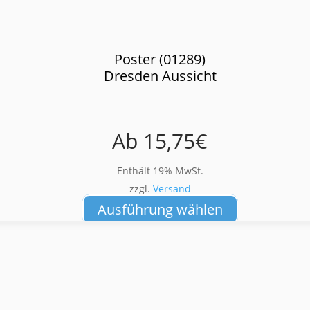
Poster (01289)
Dresden Aussicht
Ab
15,75
€
Enthält 19% MwSt.
zzgl.
Versand
Dieses
Ausführung wählen
Produkt
weist
mehrere
Varianten
auf.