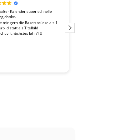
fter Kalender,super schnelle
Der Kalender "Sachsen 2027" ent
ng,danke.
überdurchschnittlich gute Fotos. 
Fotografen ist es gelungen, beso
te mir gern die Rakotzbrücke als 1
Stimmungen einzufangen. Wir wa
bild statt als Titelbild
zufrieden mit der schnellen Liefe
ht,vllt.nächstes Jahr??☺️