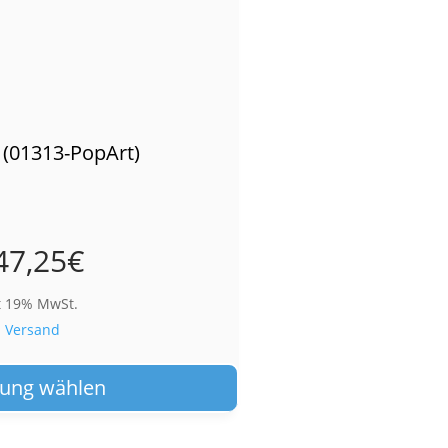
 (01313-PopArt)
47,25
€
t 19% MwSt.
.
Versand
Dieses
Produkt
ung wählen
weist
mehrere