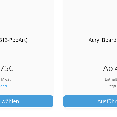
313-PopArt)
Acryl Board
,75
€
Ab
% MwSt.
Enthäl
sand
zzgl
Dieses
Produkt
 wählen
Ausführ
weist
mehrere