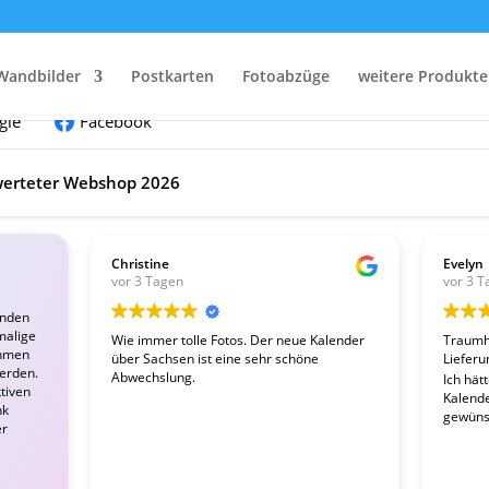
nden:
Wandbilder
Postkarten
Fotoabzüge
weitere Produkte
gle
Facebook
erteter Webshop 2026
Christine
Evelyn
vor 3 Tagen
vor 3 T
enden
malige
Wie immer tolle Fotos. Der neue Kalender
Traumha
ahmen
über Sachsen ist eine sehr schöne
Lieferu
werden.
Abwechslung.
Ich hät
tiven
Kalender
nk
gewünsc
er