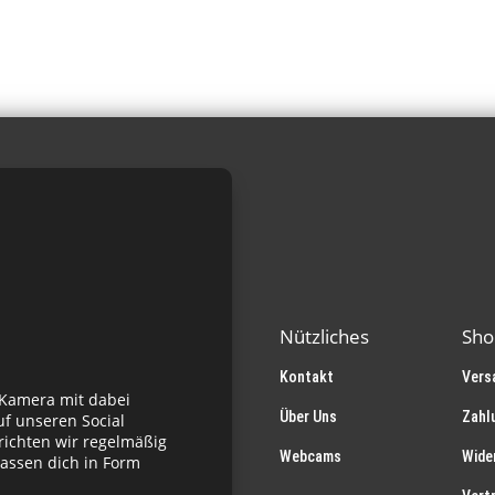
Varianten
auf.
Die
Optionen
können
auf
der
Produktseite
gewählt
werden
Nützliches
Sho
Kontakt
Vers
 Kamera mit dabei
Über Uns
Zahl
f unseren Social
richten wir regelmäßig
Webcams
Wide
assen dich in Form