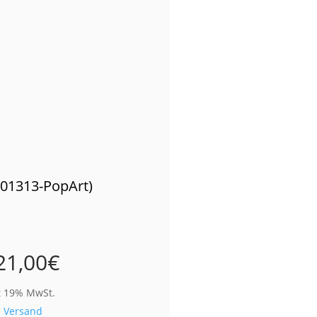
(01313-PopArt)
21,00
€
t 19% MwSt.
.
Versand