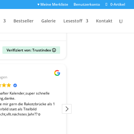
♥ Meine Merkliste
Benutzerkonto
0-Artikel
Bestseller
Galerie
Lesestoff
Kontakt
Verifiziert von: Trustindex
Gerald
agen
vor 2 Wochen
fter Kalender,super schnelle
Der Kalender "Sachsen 2027" ent
ng,danke.
überdurchschnittlich gute Fotos. 
Fotografen ist es gelungen, beso
te mir gern die Rakotzbrücke als 1
Stimmungen einzufangen. Wir wa
bild statt als Titelbild
zufrieden mit der schnellen Liefe
ht,vllt.nächstes Jahr??☺️