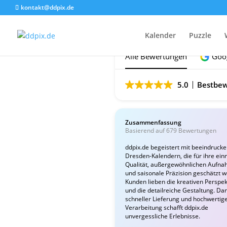
kontakt@ddpix.de
Das sagen unsere Ku
Kalender
Puzzle
Alle Bewertungen
Goo
5.0
Bestbew
Zusammenfassung
Basierend auf 679 Bewertungen
ddpix.de begeistert mit beeindruck
Dresden-Kalendern, die für ihre ein
Qualität, außergewöhnlichen Aufn
und saisonale Präzision geschätzt 
Kunden lieben die kreativen Perspek
und die detailreiche Gestaltung. Da
schneller Lieferung und hochwertig
Verarbeitung schafft ddpix.de
unvergessliche Erlebnisse.