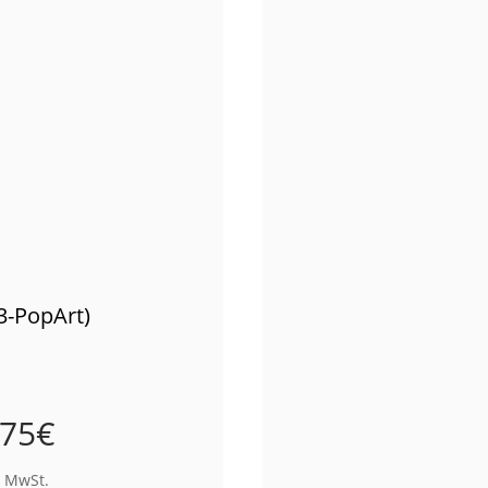
3-PopArt)
,75
€
% MwSt.