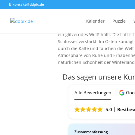
kontakt@ddpix.de
Ein malerisches Schloss, das Schloss 
Kalender
Puzzle
friedvolle Stille gehüllt, während de
ein glitzerndes Weiß hüllt. Die Luft i
Schlosses verstärkt. Im Osten kündig
durch die Kälte und tauchen die Welt 
Atmosphäre von Ruhe und Erhabenheit
natürlichen Schönheit der Winterland
Das sagen unsere Ku
Alle Bewertungen
Goo
5.0
Bestbew
Zusammenfassung