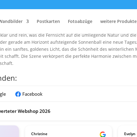
Das Schloss Moritzburg im Winter
Moritzburg, erhebt sich majestätisch an einem kalten Wintermorgen
Wandbilder
Postkarten
Fotoabzüge
weitere Produkte
r frische Schnee die Architektur des Schlosses sowie die umgebend
st klar und rein, was die Fernsicht auf die umliegende Natur und di
t der gerade am Horizont aufsteigende Sonnenball eine neue Tagesz
in ein sanftes, goldenes Licht, das die Schönheit des winterliche
 schafft. Die Szene verkörpert die perfekte Harmonie zwischen m
schaft.
nden:
gle
Facebook
erteter Webshop 2026
Christine
Evelyn