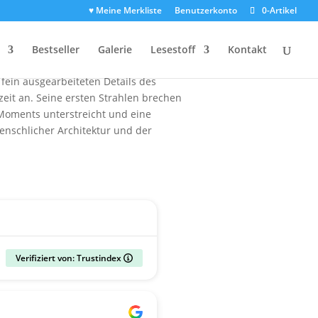
♥ Meine Merkliste
Benutzerkonto
0-Artikel
. Die gesamte Szenerie ist in eine
Bestseller
Galerie
Lesestoff
Kontakt
e Landschaft und die dichten Wälder in
e fein ausgearbeiteten Details des
eit an. Seine ersten Strahlen brechen
n Moments unterstreicht und eine
enschlicher Architektur und der
Verifiziert von: Trustindex
Gerald