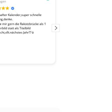
agen
vor 2 Wochen
fter Kalender,super schnelle
Der Kalender "Sachsen 2027" ent
ng,danke.
überdurchschnittlich gute Fotos. 
Fotografen ist es gelungen, beso
te mir gern die Rakotzbrücke als 1
Stimmungen einzufangen. Wir wa
bild statt als Titelbild
zufrieden mit der schnellen Liefe
ht,vllt.nächstes Jahr??☺️