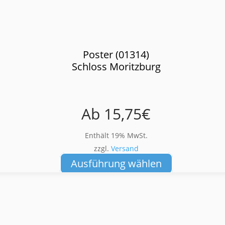
Poster (01314)
Schloss Moritzburg
Ab
15,75
€
Enthält 19% MwSt.
zzgl.
Versand
Dieses
Ausführung wählen
Produkt
weist
mehrere
Varianten