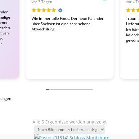
vor 3 Tagen
vor 4 T
enden
malige
Wie immer tolle Fotos. Der neue Kalender
Traumha
ahmen
über Sachsen ist eine sehr schöne
Lieferu
werden.
Abwechslung.
Ich hät
tiven
Kalender
nk
gewünsc
er
tungen
Alle 5 Ergebnisse werden angezeigt