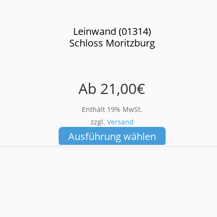
Leinwand (01314)
Schloss Moritzburg
Ab
21,00
€
Enthält 19% MwSt.
zzgl.
Versand
Dieses
Ausführung wählen
Produkt
weist
mehrere
Varianten
auf.
Die