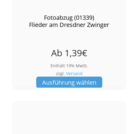
Fotoabzug (01339)
Flieder am Dresdner Zwinger
Ab
1,39
€
Enthält 19% MwSt.
zzgl.
Versand
Dieses
Ausführung wählen
Produkt
weist
mehrere
Varianten
auf.
Die