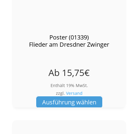
Poster (01339)
Flieder am Dresdner Zwinger
Ab
15,75
€
Enthält 19% MwSt.
zzgl.
Versand
Dieses
Ausführung wählen
Produkt
weist
mehrere
Varianten