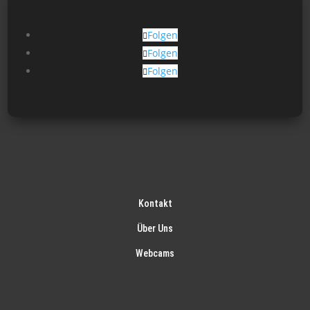
der
Produktseite
Folgen
gewählt
Folgen
werden
Folgen
Kontakt
Über Uns
Webcams