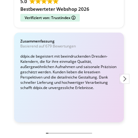
5.0
Bestbewerteter Webshop 2026
Verifiziert von: Trustindex
Zusammenfassung
C
Basierend auf 679 Bewertungen
v
ddpix.de begeistert mit beeindruckenden Dresden-
Kalendern, die für ihre einmalige Qualität,
W
außergewöhnlichen Aufnahmen und saisonale Präzision
i
geschätzt werden. Kunden lieben die kreativen
Perspektiven und die detailreiche Gestaltung. Dank
schneller Lieferung und hochwertiger Verarbeitung
schafft ddpix.de unvergessliche Erlebnisse.