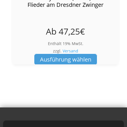
Flieder am Dresdner Zwinger
Ab
47,25
€
Enthält 19% MwSt.
zzgl.
Versand
Dieses
Ausführung wählen
Produkt
weist
mehrere
Varianten
auf.
Die
Optionen
können
auf