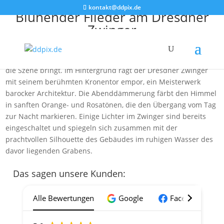
kontakt@ddpix.de
Blühender Flieder am Dresdner
Zwinger
Das Bild zeigt eine malerische Abendszene mit blühendem
Flieder im Vordergrund, der einen Hauch von lebhaftem Lila in
die Szene bringt. Im Hintergrund ragt der Dresdner Zwinger
mit seinem berühmten Kronentor empor, ein Meisterwerk
barocker Architektur. Die Abenddämmerung färbt den Himmel
in sanften Orange- und Rosatönen, die den Übergang vom Tag
zur Nacht markieren. Einige Lichter im Zwinger sind bereits
eingeschaltet und spiegeln sich zusammen mit der
prachtvollen Silhouette des Gebäudes im ruhigen Wasser des
davor liegenden Grabens.
Das sagen unsere Kunden:
Alle Bewertungen
Google
Facebook