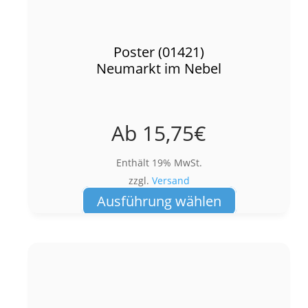
Poster (01421)
Neumarkt im Nebel
Ab
15,75
€
Enthält 19% MwSt.
zzgl.
Versand
Dieses
Ausführung wählen
Produkt
weist
mehrere
Varianten
auf.
Die