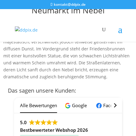
kontakt@ddpix.de
Neumarkt im Nebel
Das Bild zeigt den Neumarkt in Dresden in einer
geheimnisvollen, nächtlichen Szenerie, die von dichtem Nebel
durchzogen ist. Die eindrucksvolle Frauenkirche erhebt sich
majestätisch, verschwindet jedoch teilweise geisterhaft im
diffusen Dunst. Im Vordergrund steht der Friedensbrunnen
mit einer kunstvollen Statue, die von schwachen Lichtstrahlen
und warmem Schein umrahmt wird. Die Straßenlaternen,
deren Licht sanft durch den Nebel bricht, erzeugen eine
dramatische und zugleich beruhigende Stimmung.
Das sagen unsere Kunden:
Alle Bewertungen
Google
Facebook
5.0
Bestbewerteter Webshop 2026