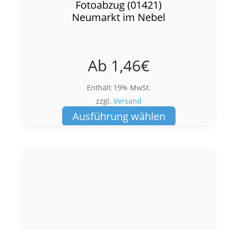
Fotoabzug (01421)
Neumarkt im Nebel
Ab
1,46
€
Enthält 19% MwSt.
zzgl.
Versand
Dieses
Ausführung wählen
Produkt
weist
mehrere
Varianten
auf.
Die
Optionen
können