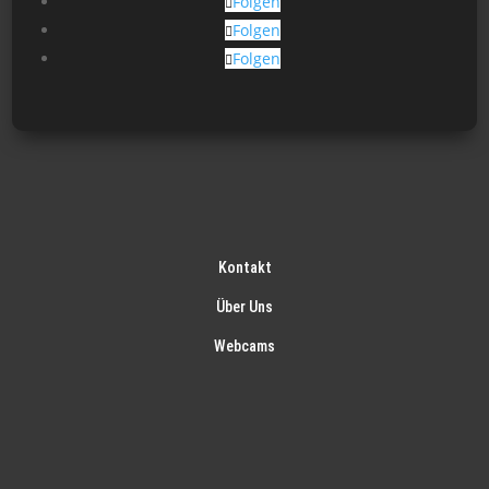
Folgen
gewählt
Folgen
werden
Folgen
Kontakt
Über Uns
Webcams