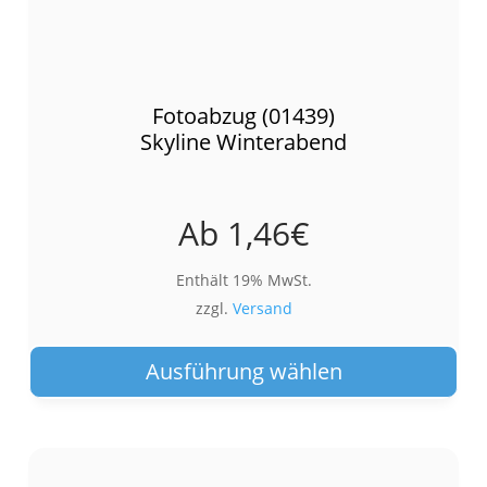
Fotoabzug (01439)
Skyline Winterabend
Ab
1,46
€
Enthält 19% MwSt.
zzgl.
Versand
Die
Pro
Ausführung wählen
wei
meh
Var
auf.