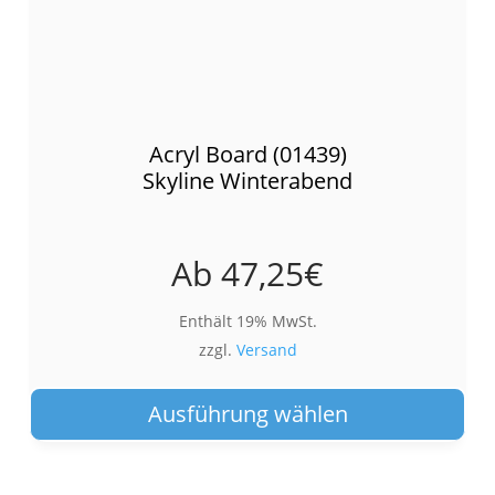
Acryl Board (01439)
Skyline Winterabend
Ab
47,25
€
Enthält 19% MwSt.
zzgl.
Versand
Die
Pro
Ausführung wählen
wei
meh
Var