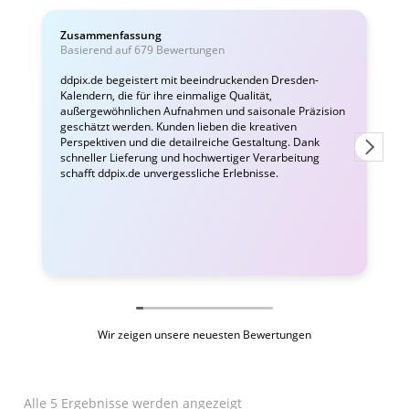
Zusammenfassung
C
Basierend auf 679 Bewertungen
ddpix.de begeistert mit beeindruckenden Dresden-
Kalendern, die für ihre einmalige Qualität,
W
außergewöhnlichen Aufnahmen und saisonale Präzision
i
geschätzt werden. Kunden lieben die kreativen
Perspektiven und die detailreiche Gestaltung. Dank
schneller Lieferung und hochwertiger Verarbeitung
schafft ddpix.de unvergessliche Erlebnisse.
Wir zeigen unsere neuesten Bewertungen
Alle 5 Ergebnisse werden angezeigt