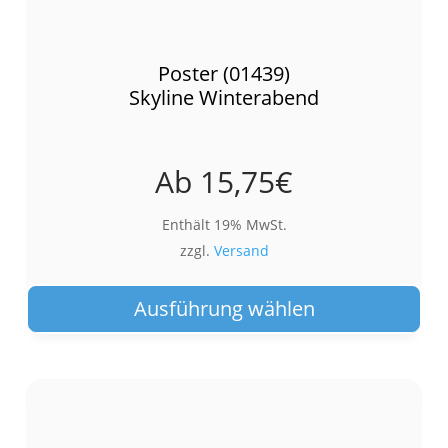
Poster (01439)
Skyline Winterabend
Ab
15,75
€
Enthält 19% MwSt.
zzgl.
Versand
Die
Pro
Ausführung wählen
wei
meh
Var
auf.
Die