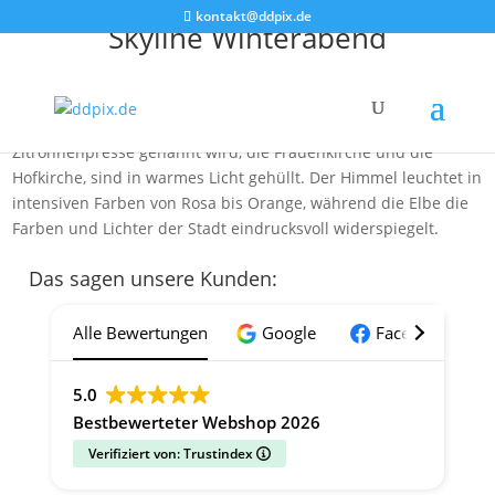
kontakt@ddpix.de
Skyline Winterabend
Das Bild zeigt die winterliche Skyline von Dresden entlang der
Elbe bei Abendrot. Die Gebäude, darunter die Kunstakademie
mit der markanten Glaskuppel die liebevoll auch
Zitronnenpresse genannt wird, die Frauenkirche und die
Hofkirche, sind in warmes Licht gehüllt. Der Himmel leuchtet in
intensiven Farben von Rosa bis Orange, während die Elbe die
Farben und Lichter der Stadt eindrucksvoll widerspiegelt.
Das sagen unsere Kunden:
Alle Bewertungen
Google
Facebook
5.0
Bestbewerteter Webshop 2026
Verifiziert von: Trustindex