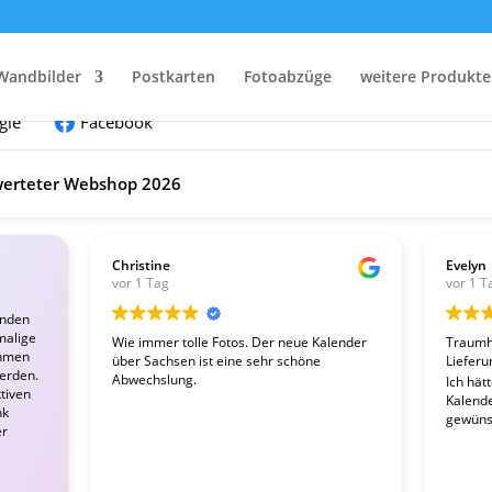
nden:
Wandbilder
Postkarten
Fotoabzüge
weitere Produkte
gle
Facebook
erteter Webshop 2026
Christine
Evelyn
vor 1 Tag
vor 1 T
enden
malige
Wie immer tolle Fotos. Der neue Kalender
Traumha
ahmen
über Sachsen ist eine sehr schöne
Lieferu
werden.
Abwechslung.
Ich hät
tiven
Kalender
nk
gewünsc
er