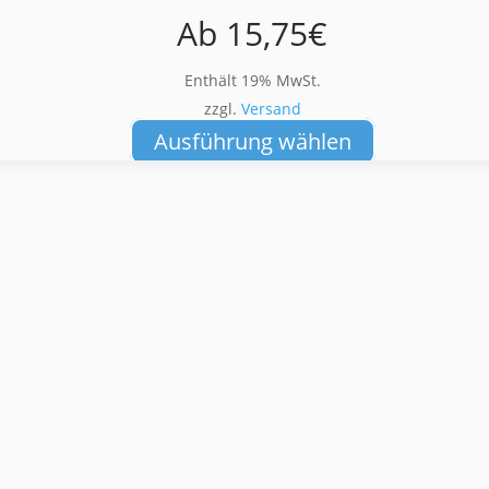
Ab
15,75
€
Enthält 19% MwSt.
zzgl.
Versand
Dieses
Ausführung wählen
Produkt
weist
mehrere
Varianten
auf.
Die
Optionen
können
auf
der
Produktseite
gewählt