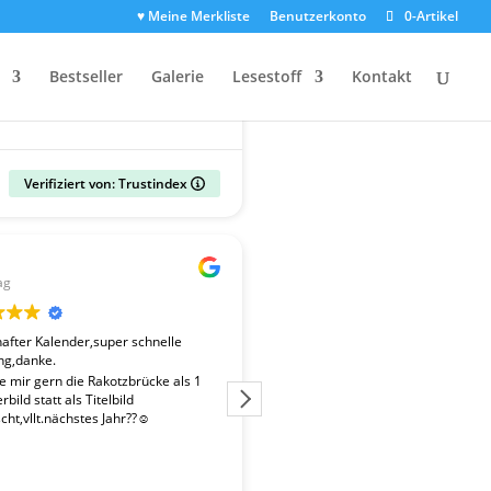
♥ Meine Merkliste
Benutzerkonto
0-Artikel
Bestseller
Galerie
Lesestoff
Kontakt
Verifiziert von: Trustindex
Gerald
ag
vor 2 Wochen
fter Kalender,super schnelle
Der Kalender "Sachsen 2027" ent
ng,danke.
überdurchschnittlich gute Fotos. 
Fotografen ist es gelungen, beso
te mir gern die Rakotzbrücke als 1
Stimmungen einzufangen. Wir wa
bild statt als Titelbild
zufrieden mit der schnellen Liefe
ht,vllt.nächstes Jahr??☺️