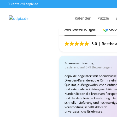
kontakt@ddpix.de
Das sagen unsere Ku
Kalender
Puzzle
Alle Bewertungen
Goo
5.0
Bestbew
Zusammenfassung
Basierend auf 679 Bewertungen
ddpix.de begeistert mit beeindruck
Dresden-Kalendern, die für ihre ein
Qualität, außergewöhnlichen Aufn
und saisonale Präzision geschätzt 
Kunden lieben die kreativen Perspek
und die detailreiche Gestaltung. Da
schneller Lieferung und hochwertig
Verarbeitung schafft ddpix.de
unvergessliche Erlebnisse.