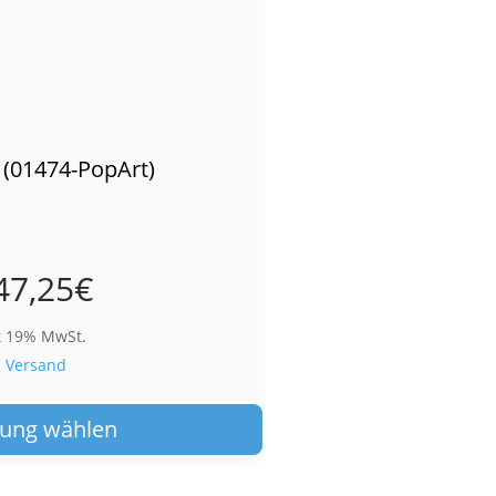
 (01474-PopArt)
47,25
€
t 19% MwSt.
.
Versand
Dieses
Produkt
ung wählen
weist
mehrere