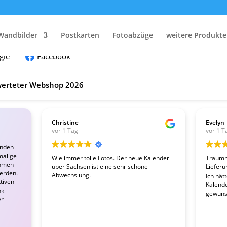
nden:
Wandbilder
Postkarten
Fotoabzüge
weitere Produkte
gle
Facebook
erteter Webshop 2026
Christine
Evelyn
vor 1 Tag
vor 1 T
enden
malige
Wie immer tolle Fotos. Der neue Kalender
Traumha
ahmen
über Sachsen ist eine sehr schöne
Lieferu
werden.
Abwechslung.
Ich hät
tiven
Kalender
nk
gewünsc
er