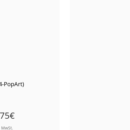
4-PopArt)
,75
€
% MwSt.