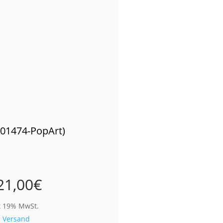
(01474-PopArt)
21,00
€
t 19% MwSt.
.
Versand