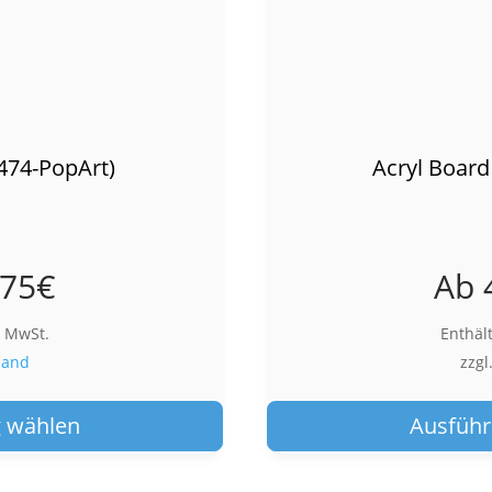
474-PopArt)
Acryl Board
,75
€
Ab
% MwSt.
Enthäl
sand
zzgl
Dieses
Produkt
 wählen
Ausführ
weist
mehrere