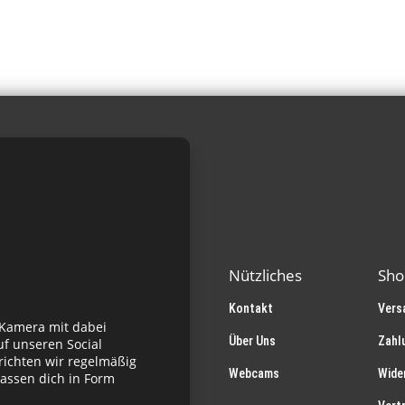
Varianten
auf.
Die
Optionen
können
auf
der
Produktseite
gewählt
werden
Nützliches
Sho
Kontakt
Vers
 Kamera mit dabei
Über Uns
Zahl
f unseren Social
richten wir regelmäßig
Webcams
Wide
assen dich in Form