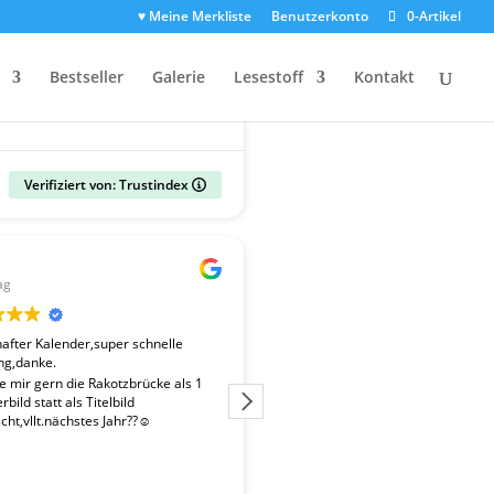
♥ Meine Merkliste
Benutzerkonto
0-Artikel
Bestseller
Galerie
Lesestoff
Kontakt
Verifiziert von: Trustindex
Gerald
ag
vor 2 Wochen
fter Kalender,super schnelle
Der Kalender "Sachsen 2027" ent
ng,danke.
überdurchschnittlich gute Fotos. 
Fotografen ist es gelungen, beso
te mir gern die Rakotzbrücke als 1
Stimmungen einzufangen. Wir wa
bild statt als Titelbild
zufrieden mit der schnellen Liefe
ht,vllt.nächstes Jahr??☺️