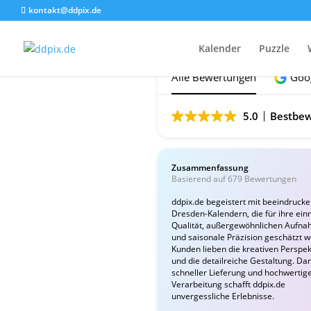
kontakt@ddpix.de
Das sagen unsere Ku
Kalender
Puzzle
Alle Bewertungen
Goo
5.0
Bestbew
Zusammenfassung
Basierend auf 679 Bewertungen
ddpix.de begeistert mit beeindruck
Dresden-Kalendern, die für ihre ein
Qualität, außergewöhnlichen Aufn
und saisonale Präzision geschätzt 
Kunden lieben die kreativen Perspek
und die detailreiche Gestaltung. Da
schneller Lieferung und hochwertig
Verarbeitung schafft ddpix.de
unvergessliche Erlebnisse.