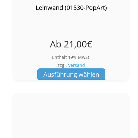
Leinwand (01530-PopArt)
Ab
21,00
€
Enthält 19% MwSt.
zzgl.
Versand
Dieses
Ausführung wählen
Produkt
weist
mehrere
Varianten
auf.
Die
Optionen
können