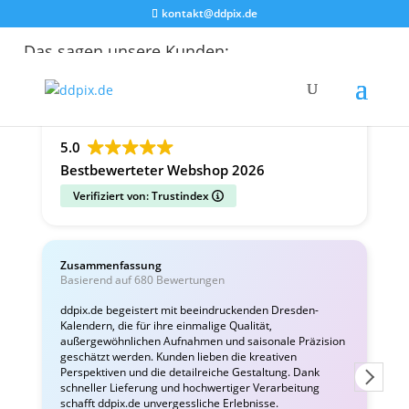
kontakt@ddpix.de
Das sagen unsere Kunden:
Alle Bewertungen
Google
Facebook
5.0
Bestbewerteter Webshop 2026
Verifiziert von: Trustindex
Zusammenfassung
Basierend auf 680 Bewertungen
ddpix.de begeistert mit beeindruckenden Dresden-
Kalendern, die für ihre einmalige Qualität,
T
außergewöhnlichen Aufnahmen und saisonale Präzision
e
geschätzt werden. Kunden lieben die kreativen
L
Perspektiven und die detailreiche Gestaltung. Dank
schneller Lieferung und hochwertiger Verarbeitung
schafft ddpix.de unvergessliche Erlebnisse.