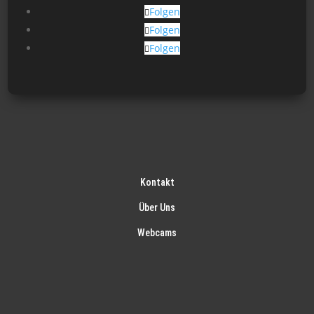
Produktseite
Folgen
gewählt
Folgen
werden
Folgen
Kontakt
Über Uns
Webcams