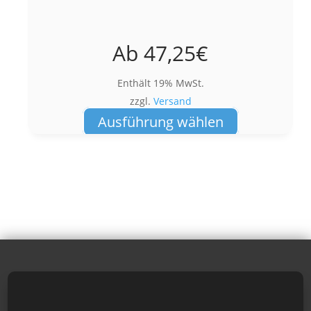
Ab
47,25
€
Enthält 19% MwSt.
zzgl.
Versand
Dieses
Ausführung wählen
Produkt
weist
mehrere
Varianten
auf.
Die
Optionen
können
auf
der