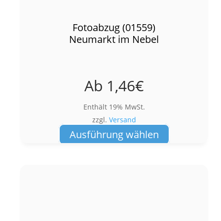
Fotoabzug (01559)
Neumarkt im Nebel
Ab
1,46
€
Enthält 19% MwSt.
zzgl.
Versand
Dieses
Ausführung wählen
Produkt
weist
mehrere
Varianten
auf.
Die