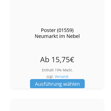
Poster (01559)
Neumarkt im Nebel
Ab
15,75
€
Enthält 19% MwSt.
zzgl.
Versand
Dieses
Ausführung wählen
Produkt
weist
mehrere
Varianten