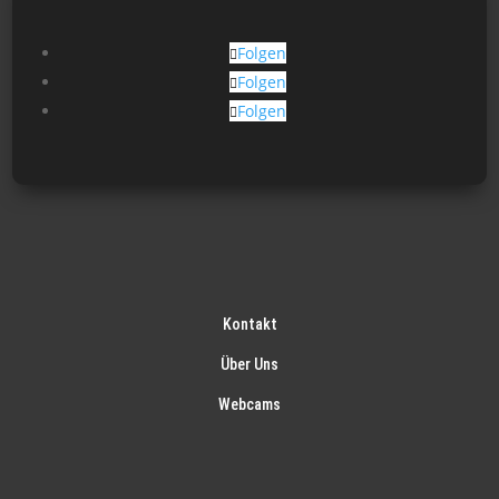
der
Produktseite
Folgen
gewählt
Folgen
werden
Folgen
Kontakt
Über Uns
Webcams