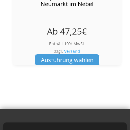
Neumarkt im Nebel
Ab
47,25
€
Enthält 19% MwSt.
zzgl.
Versand
Dieses
Ausführung wählen
Produkt
weist
mehrere
Varianten
auf.
Die
Optionen
können
auf