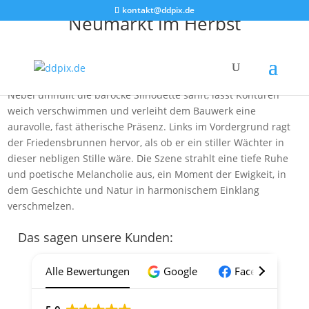
kontakt@ddpix.de
Neumarkt im Herbst
Inmitten eines dichten, fast mystischen Nebels erhebt sich die
majestätische Kuppel der Dresdner Frauenkirche wie ein
schimmerndes Wahrzeichen aus einer anderen Welt. Der
Nebel umhüllt die barocke Silhouette sanft, lässt Konturen
weich verschwimmen und verleiht dem Bauwerk eine
auravolle, fast ätherische Präsenz. Links im Vordergrund ragt
der Friedensbrunnen hervor, als ob er ein stiller Wächter in
dieser nebligen Stille wäre. Die Szene strahlt eine tiefe Ruhe
und poetische Melancholie aus, ein Moment der Ewigkeit, in
dem Geschichte und Natur in harmonischem Einklang
verschmelzen.
Das sagen unsere Kunden:
Alle Bewertungen
Google
Facebook