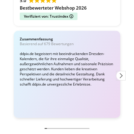
5.0
Bestbewerteter Webshop 2026
Verifiziert von: Trustindex
Zusammenfassung
C
Basierend auf 679 Bewertungen
ddpix.de begeistert mit beeindruckenden Dresden-
Kalendern, die für ihre einmalige Qualität,
W
außergewöhnlichen Aufnahmen und saisonale Präzision
i
geschätzt werden. Kunden lieben die kreativen
Perspektiven und die detailreiche Gestaltung. Dank
schneller Lieferung und hochwertiger Verarbeitung
schafft ddpix.de unvergessliche Erlebnisse.