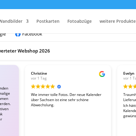
nden:
Wandbilder
Postkarten
Fotoabzüge
weitere Produkte
gle
Facebook
erteter Webshop 2026
Christine
Evelyn
vor 1 Tag
vor 1 T
enden
malige
Wie immer tolle Fotos. Der neue Kalender
Traumha
ahmen
über Sachsen ist eine sehr schöne
Lieferu
werden.
Abwechslung.
Ich hät
tiven
Kalender
nk
gewünsc
er