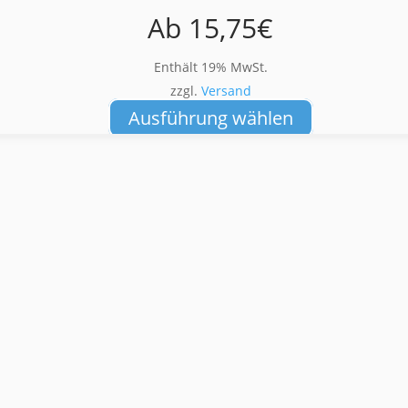
Ab
15,75
€
Enthält 19% MwSt.
zzgl.
Versand
Dieses
Ausführung wählen
Produkt
weist
mehrere
Varianten
auf.
Die
Optionen
können
auf
der
Produktseite
gewählt