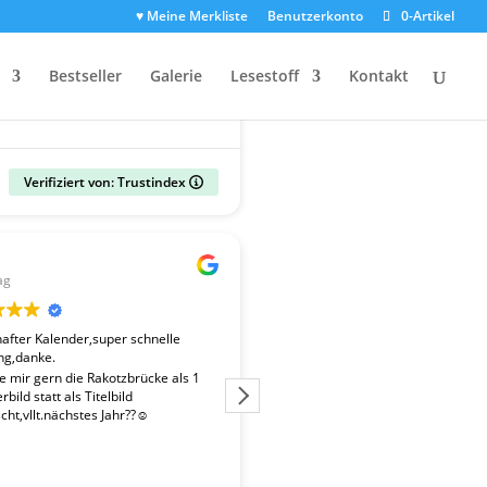
♥ Meine Merkliste
Benutzerkonto
0-Artikel
Bestseller
Galerie
Lesestoff
Kontakt
Verifiziert von: Trustindex
Gerald
ag
vor 2 Wochen
fter Kalender,super schnelle
Der Kalender "Sachsen 2027" ent
ng,danke.
überdurchschnittlich gute Fotos. 
Fotografen ist es gelungen, beso
te mir gern die Rakotzbrücke als 1
Stimmungen einzufangen. Wir wa
bild statt als Titelbild
zufrieden mit der schnellen Liefe
ht,vllt.nächstes Jahr??☺️