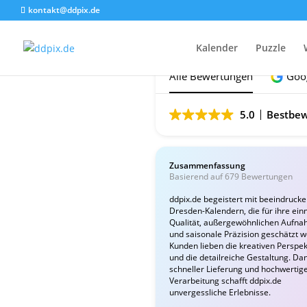
kontakt@ddpix.de
Das sagen unsere Ku
Kalender
Puzzle
Alle Bewertungen
Goo
5.0
Bestbew
Zusammenfassung
Basierend auf 679 Bewertungen
ddpix.de begeistert mit beeindruck
Dresden-Kalendern, die für ihre ein
Qualität, außergewöhnlichen Aufn
und saisonale Präzision geschätzt 
Kunden lieben die kreativen Perspek
und die detailreiche Gestaltung. Da
schneller Lieferung und hochwertig
Verarbeitung schafft ddpix.de
unvergessliche Erlebnisse.