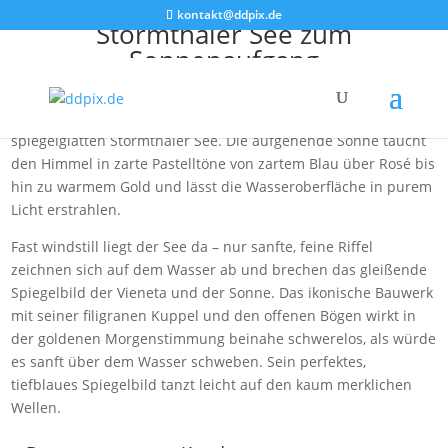
kontakt@ddpix.de
Störmthaler See zum
Sonnenaufgang
An einem klaren, frischen Frühlingsmorgen Mitte April erhebt
sich die Vieneta wie ein elegantes weißes Juwel aus dem
spiegelglatten Störmthaler See. Die aufgehende Sonne taucht
den Himmel in zarte Pastelltöne von zartem Blau über Rosé bis
hin zu warmem Gold und lässt die Wasseroberfläche in purem
Licht erstrahlen.
Fast windstill liegt der See da – nur sanfte, feine Riffel
zeichnen sich auf dem Wasser ab und brechen das gleißende
Spiegelbild der Vieneta und der Sonne. Das ikonische Bauwerk
mit seiner filigranen Kuppel und den offenen Bögen wirkt in
der goldenen Morgenstimmung beinahe schwerelos, als würde
es sanft über dem Wasser schweben. Sein perfektes,
tiefblaues Spiegelbild tanzt leicht auf den kaum merklichen
Wellen.