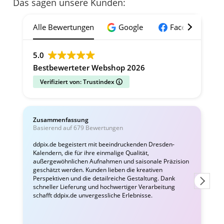
Das sagen unsere Kunden:
Alle Bewertungen
Google
Facebook
5.0
Bestbewerteter Webshop 2026
Verifiziert von: Trustindex
Zusammenfassung
C
Basierend auf 679 Bewertungen
v
ddpix.de begeistert mit beeindruckenden Dresden-
Kalendern, die für ihre einmalige Qualität,
W
außergewöhnlichen Aufnahmen und saisonale Präzision
i
geschätzt werden. Kunden lieben die kreativen
Perspektiven und die detailreiche Gestaltung. Dank
schneller Lieferung und hochwertiger Verarbeitung
schafft ddpix.de unvergessliche Erlebnisse.