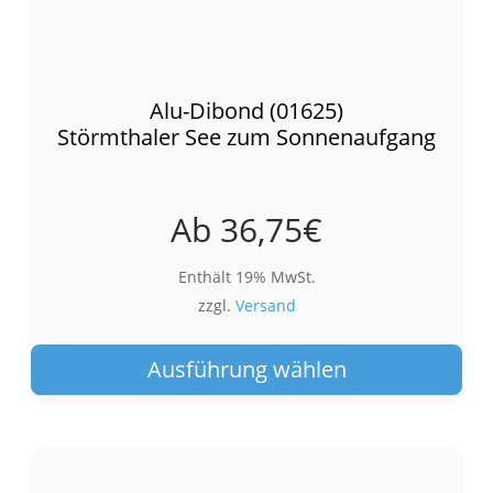
Alu-Dibond (01625)
Störmthaler See zum Sonnenaufgang
Ab
36,75
€
Enthält 19% MwSt.
zzgl.
Versand
Die
Pro
Ausführung wählen
wei
meh
Var
auf.