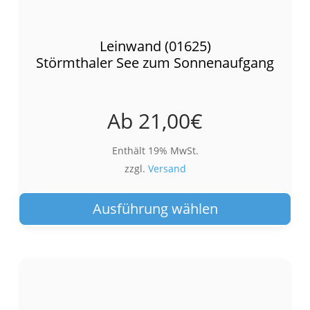
Leinwand (01625)
Störmthaler See zum Sonnenaufgang
Ab
21,00
€
Enthält 19% MwSt.
zzgl.
Versand
Die
Pro
Ausführung wählen
wei
meh
Var
auf.
Die