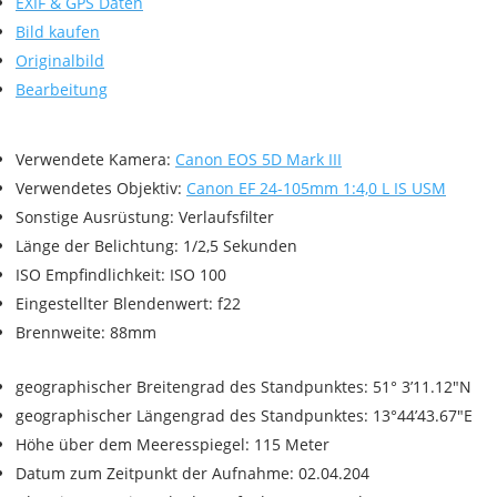
EXIF & GPS Daten
Bild kaufen
Originalbild
Bearbeitung
Verwendete Kamera:
Canon EOS 5D Mark III
Verwendetes Objektiv:
Canon EF 24-105mm 1:4,0 L IS USM
Sonstige Ausrüstung: Verlaufsfilter
Länge der Belichtung: 1/2,5 Sekunden
ISO Empfindlichkeit: ISO 100
Eingestellter Blendenwert: f22
Brennweite: 88mm
geographischer Breitengrad des Standpunktes: 51° 3’11.12″N
geographischer Längengrad des Standpunktes: 13°44’43.67″E
Höhe über dem Meeresspiegel: 115 Meter
Datum zum Zeitpunkt der Aufnahme: 02.04.204