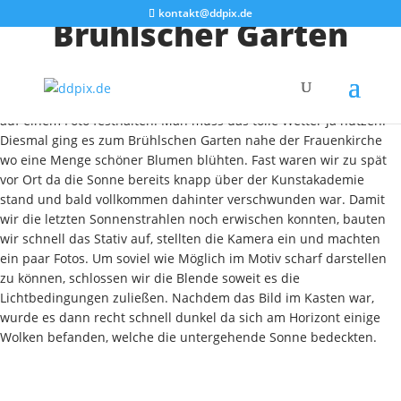
kontakt@ddpix.de
Brühlscher Garten
Am heutigen Abend machten wir uns noch einmal auf den Weg in
die Stadt. Auch heute wollten wir die schöne Frühlingsstimmung
auf einem Foto festhalten. Man muss das tolle Wetter ja nutzen.
Diesmal ging es zum Brühlschen Garten nahe der Frauenkirche
wo eine Menge schöner Blumen blühten. Fast waren wir zu spät
vor Ort da die Sonne bereits knapp über der Kunstakademie
stand und bald vollkommen dahinter verschwunden war. Damit
wir die letzten Sonnenstrahlen noch erwischen konnten, bauten
wir schnell das Stativ auf, stellten die Kamera ein und machten
ein paar Fotos. Um soviel wie Möglich im Motiv scharf darstellen
zu können, schlossen wir die Blende soweit es die
Lichtbedingungen zuließen. Nachdem das Bild im Kasten war,
wurde es dann recht schnell dunkel da sich am Horizont einige
Wolken befanden, welche die untergehende Sonne bedeckten.