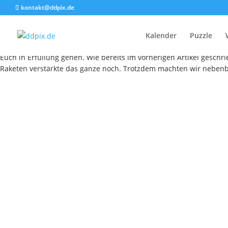
kontakt@ddpix.de
D
Kalender
Puzzle
Dies ist nun der erste Blog-Artikel im neuen Jahr. Bei dieser Gel
Euch in Erfüllung gehen. Wie bereits im vorherigen Artikel gesch
Raketen verstärkte das ganze noch. Trotzdem machten wir nebenb