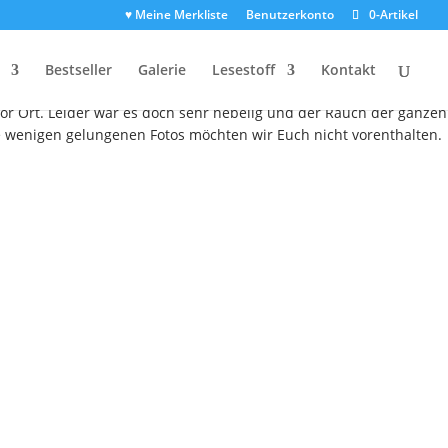
♥ Meine Merkliste
Benutzerkonto
0-Artikel
ix
Bestseller
Galerie
Lesestoff
Kontakt
 2010 wünschen. Mögen alle Ziele erreicht und alle Wünsche von
vor Ort. Leider war es doch sehr nebelig und der Rauch der ganzen
e wenigen gelungenen Fotos möchten wir Euch nicht vorenthalten.