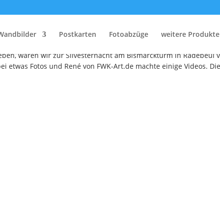
er Jahreswechsel bei DDp
Wandbilder
Postkarten
Fotoabzüge
weitere Produkte
egenheit möchten wir nochmals allen Lesern alles Gute für das Jahr
rieben, waren wir zur Silvesternacht am Bismarckturm in Radebeul 
ei etwas Fotos und René von FWK-Art.de machte einige Videos. Di