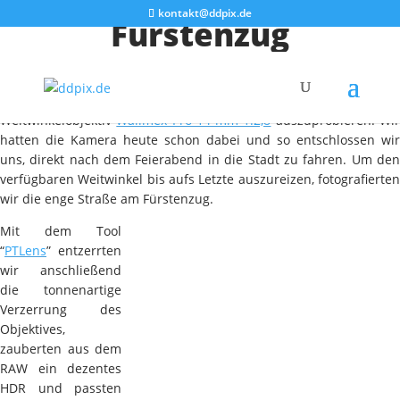
kontakt@ddpix.de
Fürstenzug
Am heutigen Abend lockerte der Himmel seit vielen Tagen mal
wieder etwas auf. Grund genug für uns, mal unser neues
Weitwinkelobjektiv
Walimex Pro 14 mm 1:2,8
auszuprobieren. Wi
hatten die Kamera heute schon dabei und so entschlossen wir
uns, direkt nach dem Feierabend in die Stadt zu fahren. Um den
verfügbaren Weitwinkel bis aufs Letzte auszureizen, fotografierten
wir die enge Straße am Fürstenzug.
Mit dem Tool
“
PTLens
” entzerrten
wir anschließend
die tonnenartige
Verzerrung des
Objektives,
zauberten aus dem
RAW ein dezentes
HDR und passten