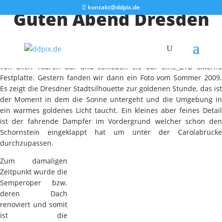
kontakt@ddpix.de
Guten Abend Dresden
Hin und wieder durchwühlen wir unsere Festplatte und schauen
uns die Bilder von alten Fototouren an. Denn wir heben die Fotos
von allen Touren auf und schieben sie auf eine
2TB extern
Festplatte. Gestern fanden wir dann ein Foto vom Sommer 2009.
Es zeigt die Dresdner Stadtsilhouette zur goldenen Stunde, das ist
der Moment in dem die Sonne untergeht und die Umgebung in
ein warmes goldenes Licht taucht. Ein kleines aber feines Detail
ist der fahrende Dampfer im Vordergrund welcher schon den
Schornstein eingeklappt hat um unter der Carolabrücke
durchzupassen.
Zum damaligen
Zeitpunkt wurde die
Semperoper bzw.
deren Dach
renoviert und somit
ist die