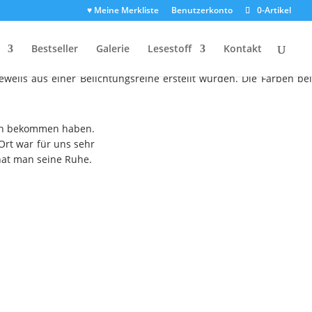
♥ Meine Merkliste
Benutzerkonto
0-Artikel
Bestseller
Galerie
Lesestoff
Kontakt
d schlummerte noch von der letzten Tour auf der Festplatte herum.
eils aus einer Belichtungsreihe erstellt wurden. Die Farben bei
ouch bekommen haben.
Ort war für uns sehr
hat man seine Ruhe.