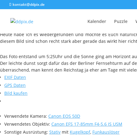
kontakt@ddpix.de
Kalender
Puzzle
Heute Abend gibt es mal wieder ein Bild aus Berlin. Leider waren
Heute habe ich es wiedergefunden und möchte es Euch natürlich 
diesem Bild sind schon recht stark aber gerade das wirkt hier richti
Das Foto entstand um 5:25Uhr und die Sonne ging am Horizont auf
Der leichte dunst sorgt dafür das der Berliner Fernsehturm auf de
überraschend, man kennt den Reichstag ja eher am Tage mit viel
EXIF Daten
GPS Daten
Bild kaufen
Verwendete Kamera:
Canon EOS 50D
Verwendetes Objektiv:
Canon EFS 17-85mm F4-5.6 IS USM
Sonstige Ausrüstung:
Stativ
mit
Kugelkopf
,
Funkauslöser