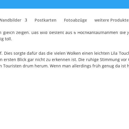
Guten Morgen Berlin
Wandbilder
Postkarten
Fotoabzüge
weitere Produkte
 wir nicht in den letzten Tagen in der Hauptstadt sondern das Bil
gleich zeigen. Das Bild besteht aus 6 Hochkantaufnahmen die jew
g toll.
. Dies sorgte dafür das die vielen Wolken einen leichten Lila T
n ersten Blick gar nicht zu erkennen ist. Die ruhige Stimmung vor 
en Touristen drum herum. Wenn man allerdings früh genug da ist 