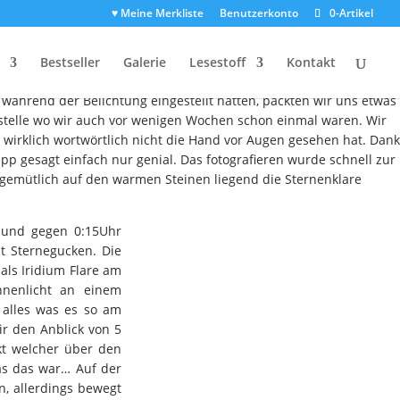
♥ Meine Merkliste
Benutzerkonto
0-Artikel
stei
Bestseller
Galerie
Lesestoff
Kontakt
he Temperaturen erreicht hatte, machten wir uns erst gegen 23
während der Belichtung eingestellt hatten, packten wir uns etwas
stelle wo wir auch vor wenigen Wochen schon einmal waren. Wir
wirklich wortwörtlich nicht die Hand vor Augen gesehen hat. Dank
p gesagt einfach nur genial. Das fotografieren wurde schnell zur
 gemütlich auf den warmen Steinen liegend die Sternenklare
r und gegen 0:15Uhr
t Sternegucken. Die
als Iridium Flare am
nnenlicht an einem
t alles was es so am
r den Anblick von 5
kt welcher über den
as das war… Auf der
rn, allerdings bewegt