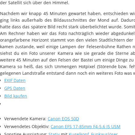
der Satellit sich über den Himmel.
Nachdem wir knapp 45 Minuten gewartet haben, entschieden wir
ging links außerhalb des Bildausschnittes der Mond auf. Dadur
hatte dass das spätere Bild recht stark überbelichtet wurde. Som
Am Rechner haben wir das Foto nachträglich wieder abgedunkel
orangefarbene Horizont stammt von den vielen Stadtlichtern der
kamen zustande, weil einige Lampen der Felesenbühne Rathen no
siehst du ein Foto unserer Kamera wie sie gerade die Sterne ab
weitere 45 Minuten auf den Felsen der Bastei um einige Dinge zu
Kamera so heiß, das sich Unmengen Hotpixel (Störende bzw. fe
gelegenen Landstraße entstand dann noch ein weiteres Foto was 
EXIF Daten
GPS Daten
Bild kaufen
Verwendete Kamera:
Canon EOS 50D
Verwendetes Objektiv:
Canon EFS 17-85mm F4-5.6 IS USM
Sonstige Ausrüstung:
Stativ
mit
Kugelkopf
,
Funkauslöser