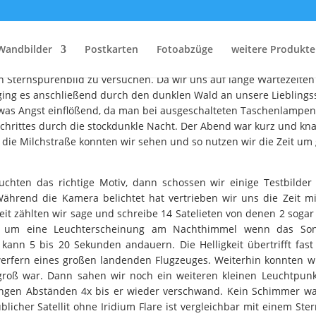
hts unterwegs in der Ba
Wandbilder
Postkarten
Fotoabzüge
weitere Produkte
u fahren. Da das Wetter in den letzten Wochen endlich sommerlic
 Sternspurenbild zu versuchen. Da wir uns auf lange Wartezeiten 
ing es anschließend durch den dunklen Wald an unsere Lieblings
twas Angst einflößend, da man bei ausgeschalteten Taschenlampen 
hrittes durch die stockdunkle Nacht. Der Abend war kurz und knap
die Milchstraße konnten wir sehen und so nutzen wir die Zeit um
uchten das richtige Motiv, dann schossen wir einige Testbilde
Während die Kamera belichtet hat vertrieben wir uns die Zeit mi
it zählten wir sage und schreibe 14 Satelieten von denen 2 sogar 
ich um eine Leuchterscheinung am Nachthimmel wenn das So
n kann 5 bis 20 Sekunden andauern. Die Helligkeit übertrifft fas
erfern eines großen landenden Flugzeuges. Weiterhin konnten wi
roß war. Dann sahen wir noch ein weiteren kleinen Leuchtpun
 langen Abständen 4x bis er wieder verschwand. Kein Schimmer w
üblicher Satellit ohne Iridium Flare ist vergleichbar mit einem Ste