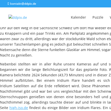
kontakt@ddpix.de
Nac
Kalender
Puzzle
Am Samstag Abend entschieden wir uns mal wieder in die Bastei z
Uhr auf den Weg in die Sächsische Schweiz um dort mal wieder ein
zu Knappern und ein paar Trinks ein. Am Parkplatz angekommen g
waren zwar zu dritt, allerdings war der stockdunkle Wald schon e
unserer Taschenlampen ging es jedoch gut beleuchtet schnellen Sc
Nebensache denn die Sterne funkelten Glasklar am Himmel, sogar 
Nacht zu genießen.
Nebenbei stellten wir in aller Ruhe unsere Kameras auf und s
begannen wir die lange Belichtungszeit für das geplante Foto. 
Kamera belichtete 2624 Sekunden (43,73 Minuten) und in dieser Ze
Himmel aufblitzten. Bei einem Iridium Flare handelt es s
Iridium Satelliten auf die Erde reflektiert wird. Diese Phänome
Nachthimmel gibt und war bei uns vergleichbar mit den Scheinw
Sternschnuppen genießen von denen eine besonders hell und g
Nachthimmel zog, allerdings tauchte dieser auf und blinkte in
Seite
high-iso.de
findest du einige Bilder von Iridium Flares. Ein 