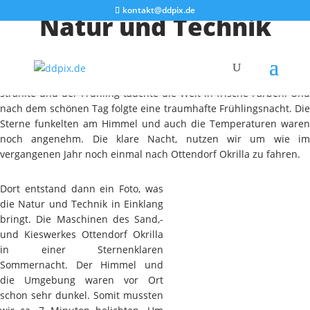
kontakt@ddpix.de
Natur und Technik
Das vergangene Wochenende war mal wieder so ein Vorzeige-
Wochenende. Die Temperaturen waren angenehm, die Sonne
strahlte und der Frühling tauchte die Welt in frische Farben. Und
nach dem schönen Tag folgte eine traumhafte Frühlingsnacht. Die
Sterne funkelten am Himmel und auch die Temperaturen waren
noch angenehm. Die klare Nacht, nutzen wir um wie im
vergangenen Jahr noch einmal nach Ottendorf Okrilla zu fahren.
Dort entstand dann ein Foto, was
die Natur und Technik in Einklang
bringt. Die Maschinen des Sand,-
und Kieswerkes Ottendorf Okrilla
in einer Sternenklaren
Sommernacht. Der Himmel und
die Umgebung waren vor Ort
schon sehr dunkel. Somit mussten