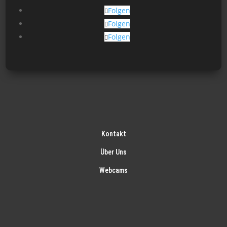
gew
Folgen
wer
Folgen
Folgen
Kontakt
Über Uns
Webcams