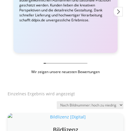
außergewöhnlichen Aufnahmen und saisonale Präzision
i
geschätzt werden. Kunden lieben die kreativen
Perspektiven und die detailreiche Gestaltung. Dank
schneller Lieferung und hochwertiger Verarbeitung
schafft ddpix.de unvergessliche Erlebnisse.
Wir zeigen unsere neuesten Bewertungen
Einzelnes Ergebnis wird angezeigt
Bildlizenz