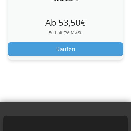
Ab
53,50
€
Enthält 7% MwSt.
Die
Pro
Kaufen
wei
meh
Var
auf.
Die
Opt
kön
auf
der
Pro