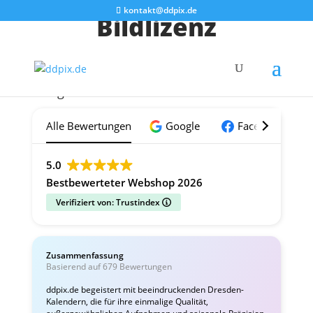
kontakt@ddpix.de
Bildlizenz
Das sagen unsere Kunden:
Alle Bewertungen
Google
Facebook
5.0
Bestbewerteter Webshop 2026
Verifiziert von: Trustindex
Zusammenfassung
C
Basierend auf 679 Bewertungen
v
ddpix.de begeistert mit beeindruckenden Dresden-
Kalendern, die für ihre einmalige Qualität,
W