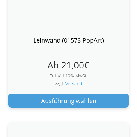
Leinwand (01573-PopArt)
Ab
21,00
€
Enthält 19% MwSt.
zzgl.
Versand
Die
Pro
Ausführung wählen
wei
meh
Var
auf.