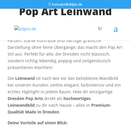
kontakt@ddpix.de
Pop Art Leinwand
Hier findest du eine Auswahl unserer besten Dresden
Bilder im knallig bunten
Pop Art Stil
. Kräftige, leuchtende
Farben, Starke Kontraste und flächige, grafische
Darstellung ohne feine Übergänge, das macht den Pop Art
Stil aus. Perfekt für alle, die Dresden nicht klassisch,
sondern richtig lebendig, poppig und zeitgenössisch
präsentieren möchten!
Die
Leinwand
ist nach wie vor das beliebteste Wandbild
bei unseren Kunden: zeitlos elegant, farbintensiv und ein
echtes Highlight in jedem Raum. Hole dir einzigartige
Dresden Pop Arts
direkt als
hochwertiges
Leinwandbild
zu dir nach Hause – alles in
Premium-
Qualität Made in Dresden
.
Deine Vorteile auf einen Blick: