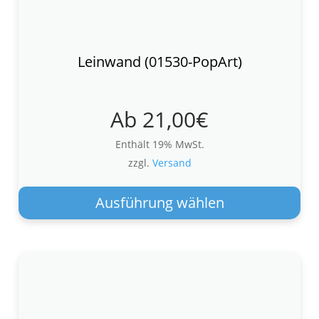
Leinwand (01530-PopArt)
Ab
21,00
€
Enthält 19% MwSt.
zzgl.
Versand
Die
Pro
Ausführung wählen
wei
meh
Var
auf.
Die
Opt