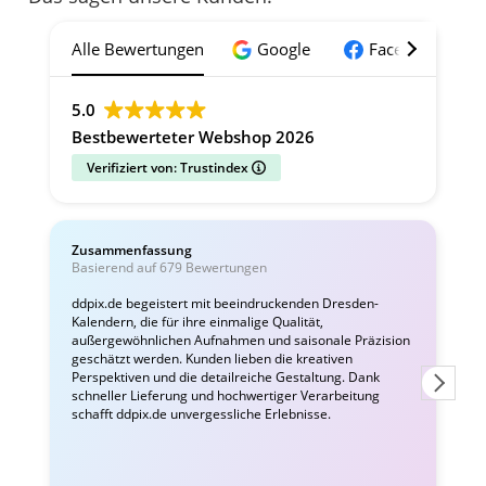
Alle Bewertungen
Google
Facebook
5.0
Bestbewerteter Webshop 2026
Verifiziert von: Trustindex
Zusammenfassung
C
Basierend auf 679 Bewertungen
v
ddpix.de begeistert mit beeindruckenden Dresden-
Kalendern, die für ihre einmalige Qualität,
W
außergewöhnlichen Aufnahmen und saisonale Präzision
i
geschätzt werden. Kunden lieben die kreativen
Perspektiven und die detailreiche Gestaltung. Dank
schneller Lieferung und hochwertiger Verarbeitung
schafft ddpix.de unvergessliche Erlebnisse.