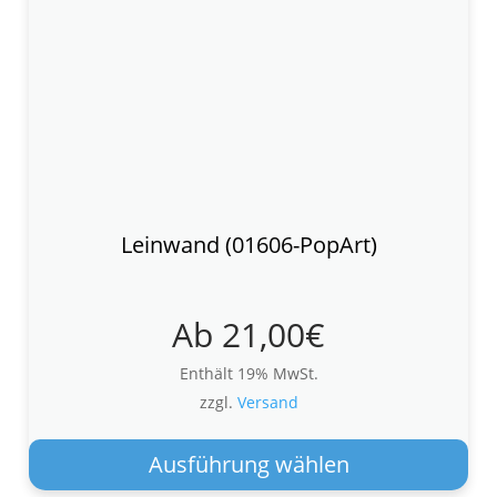
Leinwand (01606-PopArt)
Ab
21,00
€
Enthält 19% MwSt.
zzgl.
Versand
Die
Pro
Ausführung wählen
wei