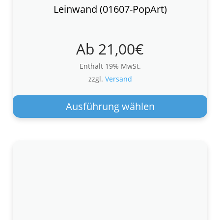
Leinwand (01607-PopArt)
Ab
21,00
€
Enthält 19% MwSt.
zzgl.
Versand
Die
Pro
Ausführung wählen
wei
meh
Var
auf.
Die
Opt
kön
auf
der