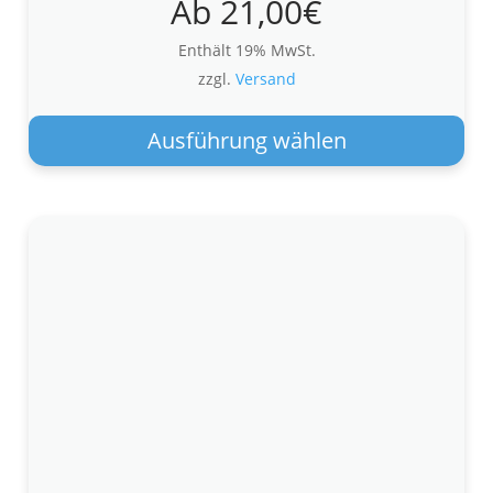
Ab
21,00
€
Enthält 19% MwSt.
zzgl.
Versand
Die
Pro
Ausführung wählen
wei
meh
Var
auf.
Die
Opt
kön
auf
der
Pro
gew
wer