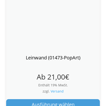
Leinwand (01473-PopArt)
Ab
21,00
€
Enthält 19% MwSt.
zzgl.
Versand
Die
Pro
Ausführung wählen