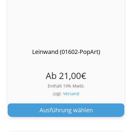
Leinwand (01602-PopArt)
Ab
21,00
€
Enthält 19% MwSt.
zzgl.
Versand
Die
Pro
Ausführung wählen
wei
meh
Var