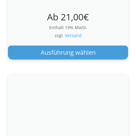
Ab
21,00
€
Enthält 19% MwSt.
zzgl.
Versand
Die
Pro
Ausführung wählen
wei
meh
Var
auf.
Die
Opt
kön
auf
der
Pro