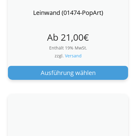
Leinwand (01474-PopArt)
Ab
21,00
€
Enthält 19% MwSt.
zzgl.
Versand
Die
Pro
Ausführung wählen
wei
meh
Var
auf.
Die
Opt
kön
auf