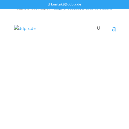
kontakt@ddpix.de
Start
/
Shop
/
Puzzle
/ Puzzle (Nr. 00255) Dresden Silhouette