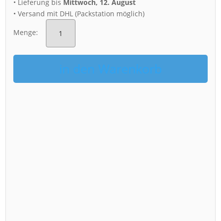
• Lieferung bis
Mittwoch, 12. August
• Versand mit DHL (Packstation möglich)
Puzzle
(Nr.
Menge:
00255)
Dresden
Silhouette
in den Warenkorb
Menge