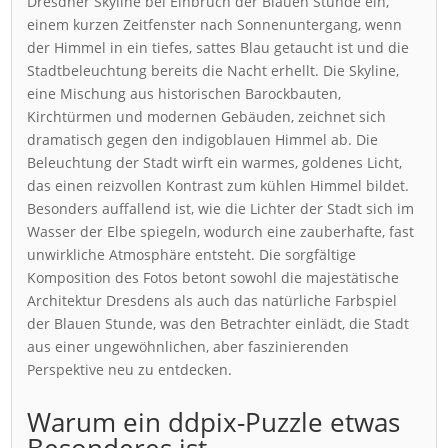
Dresdner Skyline bei Einbruch der Blauen Stunde ein,
einem kurzen Zeitfenster nach Sonnenuntergang, wenn
der Himmel in ein tiefes, sattes Blau getaucht ist und die
Stadtbeleuchtung bereits die Nacht erhellt. Die Skyline,
eine Mischung aus historischen Barockbauten,
Kirchtürmen und modernen Gebäuden, zeichnet sich
dramatisch gegen den indigoblauen Himmel ab. Die
Beleuchtung der Stadt wirft ein warmes, goldenes Licht,
das einen reizvollen Kontrast zum kühlen Himmel bildet.
Besonders auffallend ist, wie die Lichter der Stadt sich im
Wasser der Elbe spiegeln, wodurch eine zauberhafte, fast
unwirkliche Atmosphäre entsteht. Die sorgfältige
Komposition des Fotos betont sowohl die majestätische
Architektur Dresdens als auch das natürliche Farbspiel
der Blauen Stunde, was den Betrachter einlädt, die Stadt
aus einer ungewöhnlichen, aber faszinierenden
Perspektive neu zu entdecken.
Warum ein ddpix-Puzzle etwas
Besonderes ist