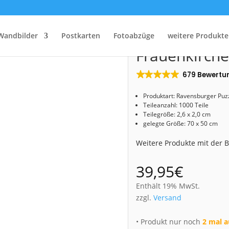
Start
/
Shop
/
Puzzle
/ Puzzle (Nr. 00625) Frauenkirche Dresden
Puzzle (Nr. 0
Wandbilder
Postkarten
Fotoabzüge
weitere Produkte
Frauenkirch
679 Bewertu
Produktart:
Ravensburger
Puz
Teileanzahl: 1000 Teile
Teilegröße: 2,6 x 2,0 cm
gelegte Größe: 70 x 50 cm
Weitere Produkte mit der
39,95
€
Enthält 19% MwSt.
zzgl.
Versand
• Produkt nur noch
2 mal a