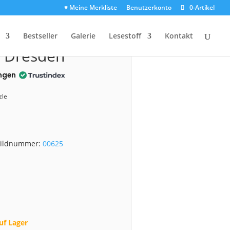
♥ Meine Merkliste
Benutzerkonto
0-Artikel
0625)
Bestseller
Galerie
Lesestoff
Kontakt
e Dresden
ngen
zle
 Bildnummer:
00625
uf Lager