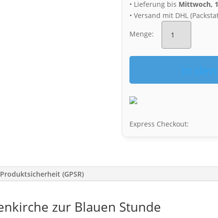
• Lieferung bis
Mittwoch, 
• Versand mit DHL (Packsta
Puzzle
(Nr.
Menge:
00625)
Frauenkirche
Dresden
in de
Menge
Express Checkout:
Produktsicherheit (GPSR)
uenkirche zur Blauen Stunde