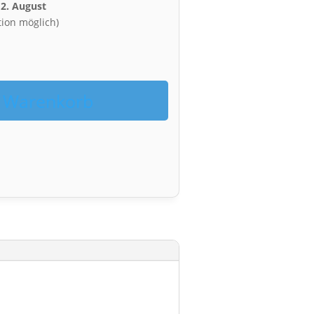
12. August
tion möglich)
n Warenkorb