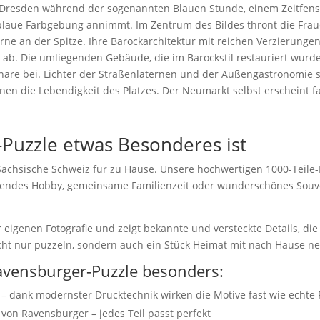
n Dresden während der sogenannten Blauen Stunde, einem Zeitfen
blaue Farbgebung annimmt. Im Zentrum des Bildes thront die Frau
e an der Spitze. Ihre Barockarchitektur mit reichen Verzierungen
 ab. Die umliegenden Gebäude, die im Barockstil restauriert wur
häre bei. Lichter der Straßenlaternen und der Außengastronomie 
en die Lebendigkeit des Platzes. Der Neumarkt selbst erscheint f
Puzzle etwas Besonderes ist
Sächsische Schweiz für zu Hause. Unsere hochwertigen 1000-Teile
nnendes Hobby, gemeinsame Familienzeit oder wunderschönes Souv
eigenen Fotografie und zeigt bekannte und versteckte Details, die
 nicht nur puzzeln, sondern auch ein Stück Heimat mit nach Hause
vensburger-Puzzle besonders:
– dank modernster Drucktechnik wirken die Motive fast wie echte 
von Ravensburger – jedes Teil passt perfekt