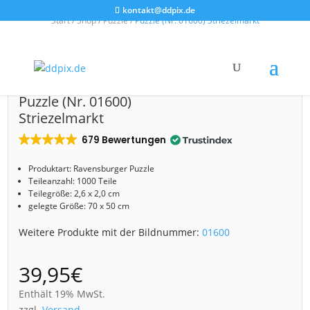
kontakt@ddpix.de
Start
/
Shop
/
Puzzle
/ Puzzle (Nr. 01600) Striezelmarkt
Puzzle (Nr. 01600)
Striezelmarkt
679 Bewertungen
Produktart:
Ravensburger
Puzzle
Teileanzahl: 1000 Teile
Teilegröße: 2,6 x 2,0 cm
gelegte Größe: 70 x 50 cm
Weitere Produkte mit der Bildnummer:
01600
39,95
€
Enthält 19% MwSt.
zzgl.
Versand