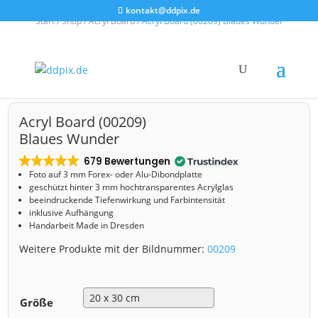
kontakt@ddpix.de
Start
/
Shop
/
Acryl Board
/ Acryl Board (00209) Blaues Wunder
Acryl Board (00209)
Blaues Wunder
679 Bewertungen
Foto auf 3 mm
Forex- oder Alu-Dibondplatte
geschützt hinter 3 mm hochtransparentes Acrylglas
beeindruckende Tiefenwirkung und Farbintensität
inklusive Aufhängung
Handarbeit Made in Dresden
Weitere Produkte mit der Bildnummer:
00209
Größe