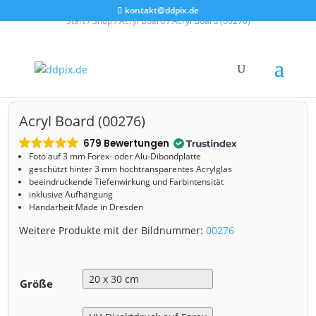
kontakt@ddpix.de
Start
/
Shop
/
Acryl Board
/ Acryl Board (00276)
Acryl Board (00276)
679 Bewertungen
Foto auf 3 mm
Forex- oder Alu-Dibondplatte
geschützt hinter 3 mm hochtransparentes Acrylglas
beeindruckende Tiefenwirkung und Farbintensität
inklusive Aufhängung
Handarbeit Made in Dresden
Weitere Produkte mit der Bildnummer:
00276
Größe