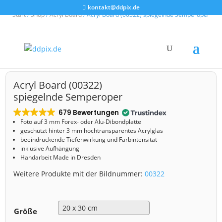
kontakt@ddpix.de
Start
/
Shop
/
Acryl Board
/ Acryl Board (00322) spiegelnde Semperoper
Acryl Board (00322)
spiegelnde Semperoper
679 Bewertungen
Foto auf 3 mm
Forex- oder Alu-Dibondplatte
geschützt hinter 3 mm hochtransparentes Acrylglas
beeindruckende Tiefenwirkung und Farbintensität
inklusive Aufhängung
Handarbeit Made in Dresden
Weitere Produkte mit der Bildnummer:
00322
Größe