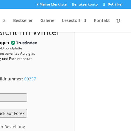
♥ Meine Merkliste
Benutzerkonto
0-Artikel
(00357)
Bestseller
Galerie
Lesestoff
Kontakt
icht im Winter
ngen
u-Dibondplatte
ansparentes Acrylglas
 und Farbintensität
 Bildnummer:
00357
ch Bestellung