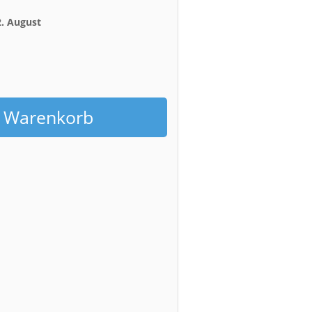
2. August
h
n Warenkorb