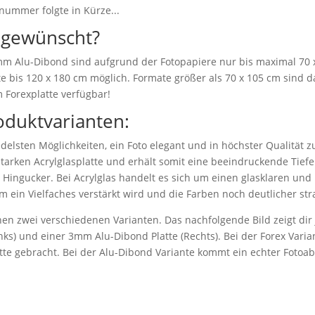
nummer folgte in Kürze...
 gewünscht?
 mm Alu-Dibond sind aufgrund der Fotopapiere nur bis maximal 70 
e bis 120 x 180 cm möglich. Formate größer als 70 x 105 cm sind da
 Forexplatte verfügbar!
oduktvarianten:
delsten Möglichkeiten, ein Foto elegant und in höchster Qualität z
starken Acrylglasplatte und erhält somit eine beeindruckende Tiefen
r Hingucker. Bei Acrylglas handelt es sich um einen glasklaren und b
m ein Vielfaches verstärkt wird und die Farben noch deutlicher str
en zwei verschiedenen Varianten. Das nachfolgende Bild zeigt dir j
ks) und einer 3mm Alu-Dibond Platte (Rechts). Bei der Forex Varian
atte gebracht. Bei der Alu-Dibond Variante kommt ein echter Fotoa