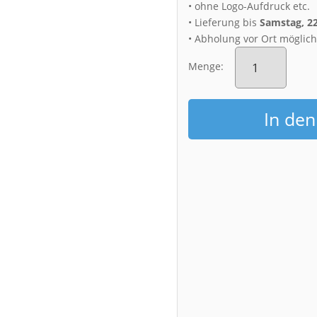
• ohne Logo-Aufdruck etc.
• Lieferung bis
Samstag, 2
• Abholung vor Ort möglic
Acryl
Board
Menge:
(00357)
Dresden
Aussicht
In de
im
Winter
Menge