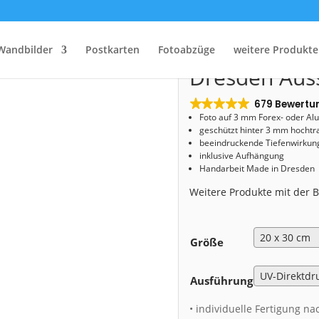
Start
/
Shop
/
Acryl Board
/ Acryl Board (00357) Dresden Aussicht im Winter
Acryl Board 
Wandbilder
Postkarten
Fotoabzüge
weitere Produkte
Dresden Auss
679 Bewertu
Foto auf 3 mm
Forex- oder Al
geschützt hinter 3 mm hochtr
beeindruckende Tiefenwirkung
inklusive Aufhängung
Handarbeit Made in Dresden
Weitere Produkte mit der
Größe
Ausführung
• individuelle Fertigung na