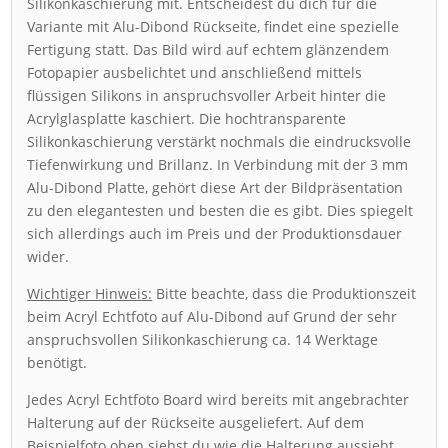
Silikonkaschierung mit. Entscheidest du dich für die
Variante mit Alu-Dibond Rückseite, findet eine spezielle
Fertigung statt. Das Bild wird auf echtem glänzendem
Fotopapier ausbelichtet und anschließend mittels
flüssigen Silikons in anspruchsvoller Arbeit hinter die
Acrylglasplatte kaschiert. Die hochtransparente
Silikonkaschierung verstärkt nochmals die eindrucksvolle
Tiefenwirkung und Brillanz. In Verbindung mit der 3 mm
Alu-Dibond Platte, gehört diese Art der Bildpräsentation
zu den elegantesten und besten die es gibt. Dies spiegelt
sich allerdings auch im Preis und der Produktionsdauer
wider.
Wichtiger Hinweis:
Bitte beachte, dass die Produktionszeit
beim Acryl Echtfoto auf Alu-Dibond auf Grund der sehr
anspruchsvollen Silikonkaschierung ca. 14 Werktage
benötigt.
Jedes Acryl Echtfoto Board wird bereits mit angebrachter
Halterung auf der Rückseite ausgeliefert. Auf dem
Beispielfoto oben siehst du wie die Halterung aussieht.