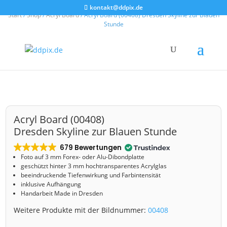
kontakt@ddpix.de
Start
/
Shop
/
Acryl Board
/ Acryl Board (00408) Dresden Skyline zur Blauen
Stunde
Acryl Board (00408)
Dresden Skyline zur Blauen Stunde
679 Bewertungen
Foto auf 3 mm
Forex- oder Alu-Dibondplatte
geschützt hinter 3 mm hochtransparentes Acrylglas
beeindruckende Tiefenwirkung und Farbintensität
inklusive Aufhängung
Handarbeit Made in Dresden
Weitere Produkte mit der Bildnummer:
00408