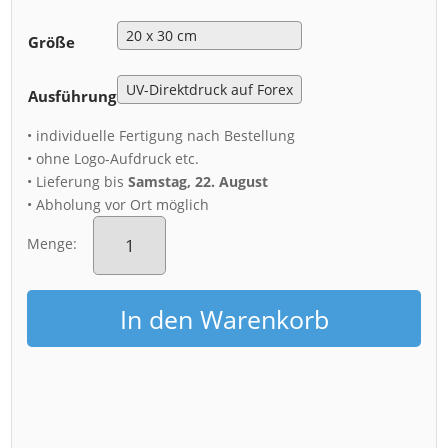
Größe
Ausführung
• individuelle Fertigung nach Bestellung
• ohne Logo-Aufdruck etc.
• Lieferung bis
Samstag, 22. August
• Abholung vor Ort möglich
Acryl
Board
Menge:
(00408)
Dresden
Skyline
In den Warenkorb
zur
Blauen
Stunde
Menge