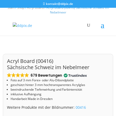
kontakt@ddpix.de
Start
/
Shop
/
Acryl Board
/ Acryl Board (00416) Sächsische Schweiz im
Nebelmeer
Acryl Board (00416)
Sächsische Schweiz im Nebelmeer
679 Bewertungen
Foto auf 3 mm
Forex- oder Alu-Dibondplatte
geschützt hinter 3 mm hochtransparentes Acrylglas
beeindruckende Tiefenwirkung und Farbintensität
inklusive Aufhängung
Handarbeit Made in Dresden
Weitere Produkte mit der Bildnummer:
00416