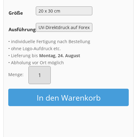
Größe
Ausführung
• individuelle Fertigung nach Bestellung
• ohne Logo-Aufdruck etc.
• Lieferung bis
Montag, 24. August
• Abholung vor Ort möglich
Acryl
Board
Menge:
(00416)
Sächsische
Schweiz
In den Warenkorb
im
Nebelmeer
Menge