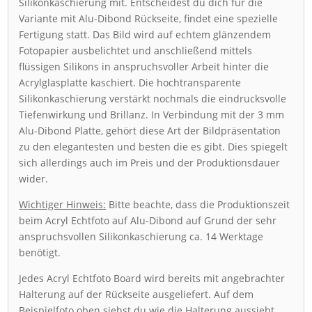
Silikonkaschierung mit. Entscheidest du dich für die
Variante mit Alu-Dibond Rückseite, findet eine spezielle
Fertigung statt. Das Bild wird auf echtem glänzendem
Fotopapier ausbelichtet und anschließend mittels
flüssigen Silikons in anspruchsvoller Arbeit hinter die
Acrylglasplatte kaschiert. Die hochtransparente
Silikonkaschierung verstärkt nochmals die eindrucksvolle
Tiefenwirkung und Brillanz. In Verbindung mit der 3 mm
Alu-Dibond Platte, gehört diese Art der Bildpräsentation
zu den elegantesten und besten die es gibt. Dies spiegelt
sich allerdings auch im Preis und der Produktionsdauer
wider.
Wichtiger Hinweis:
Bitte beachte, dass die Produktionszeit
beim Acryl Echtfoto auf Alu-Dibond auf Grund der sehr
anspruchsvollen Silikonkaschierung ca. 14 Werktage
benötigt.
Jedes Acryl Echtfoto Board wird bereits mit angebrachter
Halterung auf der Rückseite ausgeliefert. Auf dem
Beispielfoto oben siehst du wie die Halterung aussieht.