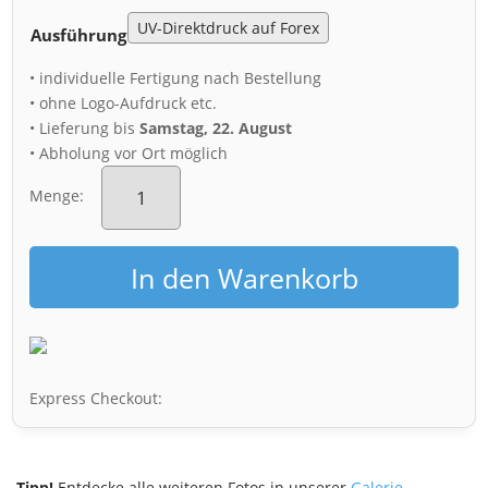
Ausführung
• individuelle Fertigung nach Bestellung
• ohne Logo-Aufdruck etc.
• Lieferung bis
Samstag, 22. August
• Abholung vor Ort möglich
Acryl
Board
Menge:
(00458)
Striezelmarkt
am
In den Warenkorb
Abend
Menge
Express Checkout:
Tipp!
Entdecke alle weiteren Fotos in unserer
Galerie