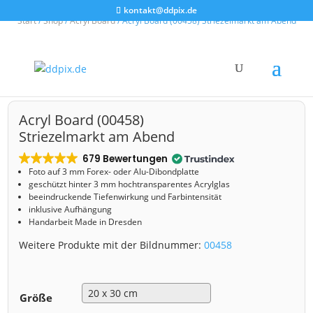
kontakt@ddpix.de
Start
/
Shop
/
Acryl Board
/ Acryl Board (00458) Striezelmarkt am Abend
Acryl Board (00458)
Striezelmarkt am Abend
679 Bewertungen
Foto auf 3 mm
Forex- oder Alu-Dibondplatte
geschützt hinter 3 mm hochtransparentes Acrylglas
beeindruckende Tiefenwirkung und Farbintensität
inklusive Aufhängung
Handarbeit Made in Dresden
Weitere Produkte mit der Bildnummer:
00458
Größe