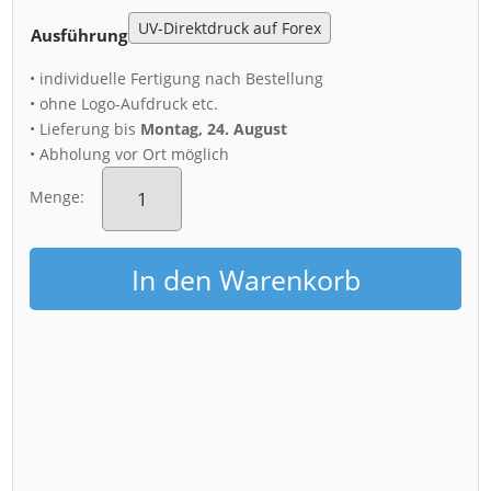
Ausführung
• individuelle Fertigung nach Bestellung
• ohne Logo-Aufdruck etc.
• Lieferung bis
Montag, 24. August
• Abholung vor Ort möglich
Acryl
Board
Menge:
(00635)
Augustusstraße
am
In den Warenkorb
Morgen
Menge