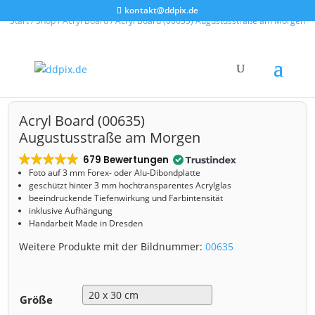
kontakt@ddpix.de
Start
/
Shop
/
Acryl Board
/ Acryl Board (00635) Augustusstraße am Morgen
Acryl Board (00635)
Augustusstraße am Morgen
679 Bewertungen
Foto auf 3 mm
Forex- oder Alu-Dibondplatte
geschützt hinter 3 mm hochtransparentes Acrylglas
beeindruckende Tiefenwirkung und Farbintensität
inklusive Aufhängung
Handarbeit Made in Dresden
Weitere Produkte mit der Bildnummer:
00635
Größe