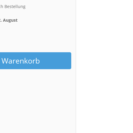
ch Bestellung
2. August
h
n Warenkorb