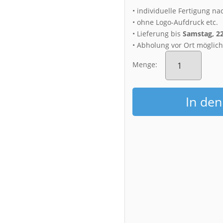
• individuelle Fertigung na
• ohne Logo-Aufdruck etc.
• Lieferung bis
Samstag, 2
• Abholung vor Ort möglic
Acryl
Board
Menge:
(00654)
Christmas
Garden
In de
Schloss
Pillnitz
Menge