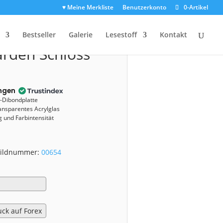
♥ Meine Merkliste
Benutzerkonto
0-Artikel
z
(00654)
Bestseller
Galerie
Lesestoff
Kontakt
rden Schloss
ngen
u-Dibondplatte
ansparentes Acrylglas
 und Farbintensität
 Bildnummer:
00654