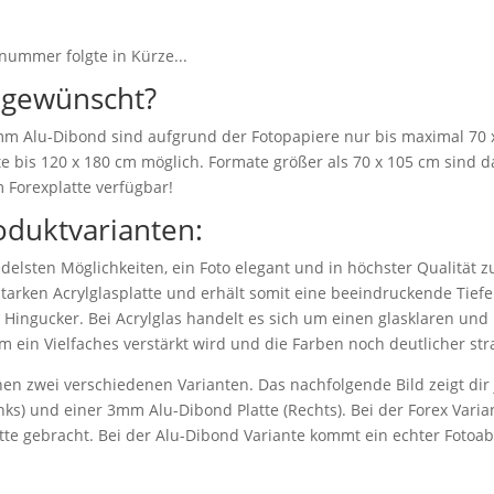
nummer folgte in Kürze...
 gewünscht?
 mm Alu-Dibond sind aufgrund der Fotopapiere nur bis maximal 70 
e bis 120 x 180 cm möglich. Formate größer als 70 x 105 cm sind da
 Forexplatte verfügbar!
oduktvarianten:
delsten Möglichkeiten, ein Foto elegant und in höchster Qualität z
starken Acrylglasplatte und erhält somit eine beeindruckende Tiefen
r Hingucker. Bei Acrylglas handelt es sich um einen glasklaren und b
m ein Vielfaches verstärkt wird und die Farben noch deutlicher str
en zwei verschiedenen Varianten. Das nachfolgende Bild zeigt dir j
ks) und einer 3mm Alu-Dibond Platte (Rechts). Bei der Forex Varian
atte gebracht. Bei der Alu-Dibond Variante kommt ein echter Fotoa