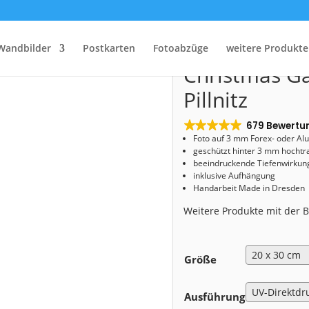
Start
/
Shop
/
Acryl Board
/ Acryl Board (00654) Christmas Garden Schloss Pillnit
Acryl Board 
Wandbilder
Postkarten
Fotoabzüge
weitere Produkte
Christmas Ga
Pillnitz
679 Bewertu
Foto auf 3 mm
Forex- oder Al
geschützt hinter 3 mm hochtr
beeindruckende Tiefenwirkung
inklusive Aufhängung
Handarbeit Made in Dresden
Weitere Produkte mit der
Größe
Ausführung