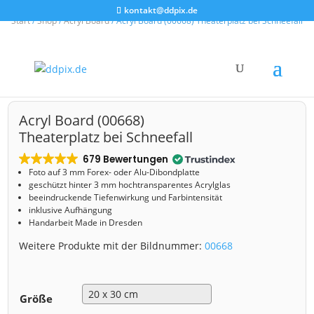
kontakt@ddpix.de
Start
/
Shop
/
Acryl Board
/ Acryl Board (00668) Theaterplatz bei Schneefall
Acryl Board (00668)
Theaterplatz bei Schneefall
679 Bewertungen
Foto auf 3 mm
Forex- oder Alu-Dibondplatte
geschützt hinter 3 mm hochtransparentes Acrylglas
beeindruckende Tiefenwirkung und Farbintensität
inklusive Aufhängung
Handarbeit Made in Dresden
Weitere Produkte mit der Bildnummer:
00668
Größe