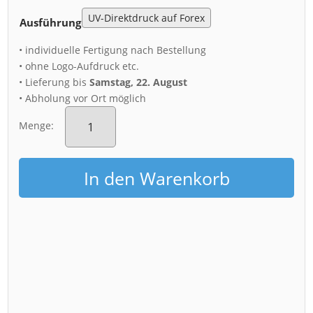
Ausführung
• individuelle Fertigung nach Bestellung
• ohne Logo-Aufdruck etc.
• Lieferung bis
Samstag, 22. August
• Abholung vor Ort möglich
Acryl
Board
Menge:
(00668)
Theaterplatz
bei
In den Warenkorb
Schneefall
Menge