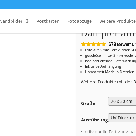
Start
/
Shop
/
Acryl Board
/ Acryl Board (00734) Dampfer am Abend
Acryl Board 
Wandbilder
Postkarten
Fotoabzüge
weitere Produkte
Dampfer am
679 Bewertu
Foto auf 3 mm
Forex- oder Al
geschützt hinter 3 mm hochtr
beeindruckende Tiefenwirkung
inklusive Aufhängung
Handarbeit Made in Dresden
Weitere Produkte mit der
Größe
Ausführung
• individuelle Fertigung na