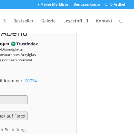
♥ Meine Merkliste
Benutzerkonto
0-Artikel
(00734)
Bestseller
Galerie
Lesestoff
Kontakt
 Abend
ngen
u-Dibondplatte
ansparentes Acrylglas
 und Farbintensität
 Bildnummer:
00734
ch Bestellung