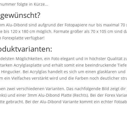
nummer folgte in Kürze...
 gewünscht?
 mm Alu-Dibond sind aufgrund der Fotopapiere nur bis maximal 70 
e bis 120 x 180 cm möglich. Formate größer als 70 x 105 cm sind da
 Forexplatte verfügbar!
oduktvarianten:
delsten Möglichkeiten, ein Foto elegant und in höchster Qualität z
starken Acrylglasplatte und erhält somit eine beeindruckende Tiefen
r Hingucker. Bei Acrylglas handelt es sich um einen glasklaren und b
m ein Vielfaches verstärkt wird und die Farben noch deutlicher str
en zwei verschiedenen Varianten. Das nachfolgende Bild zeigt dir j
ks) und einer 3mm Alu-Dibond Platte (Rechts). Bei der Forex Varian
atte gebracht. Bei der Alu-Dibond Variante kommt ein echter Fotoa