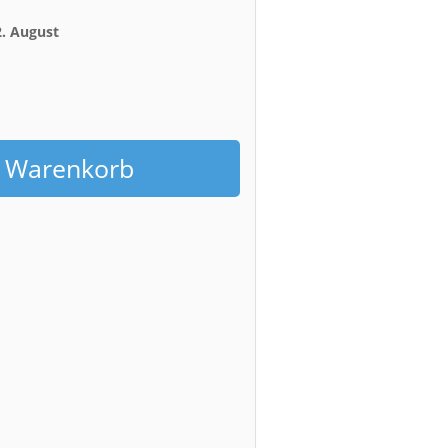
2. August
h
n Warenkorb