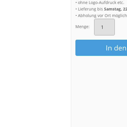
• ohne Logo-Aufdruck etc.
• Lieferung bis
Samstag, 2
• Abholung vor Ort möglic
Acryl
Board
Menge:
(00734)
Dampfer
am
In de
Abend
Menge