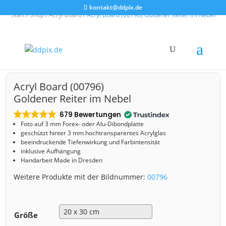
kontakt@ddpix.de
Start
/
Shop
/
Acryl Board
/ Acryl Board (00796) Goldener Reiter im Nebel
Acryl Board (00796)
Goldener Reiter im Nebel
679 Bewertungen
Foto auf 3 mm
Forex- oder Alu-Dibondplatte
geschützt hinter 3 mm hochtransparentes Acrylglas
beeindruckende Tiefenwirkung und Farbintensität
inklusive Aufhängung
Handarbeit Made in Dresden
Weitere Produkte mit der Bildnummer:
00796
Größe