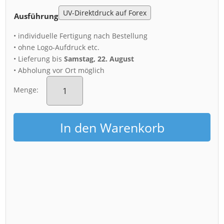
Ausführung
• individuelle Fertigung nach Bestellung
• ohne Logo-Aufdruck etc.
• Lieferung bis
Samstag, 22. August
• Abholung vor Ort möglich
Acryl
Board
Menge:
(00796)
Goldener
Reiter
In den Warenkorb
im
Nebel
Menge