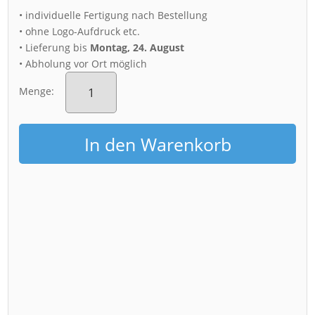
• individuelle Fertigung nach Bestellung
• ohne Logo-Aufdruck etc.
• Lieferung bis
Montag, 24. August
• Abholung vor Ort möglich
Acryl
Board
Menge:
(00902)
Sky
Heart
In den Warenkorb
über
Dresden
Menge