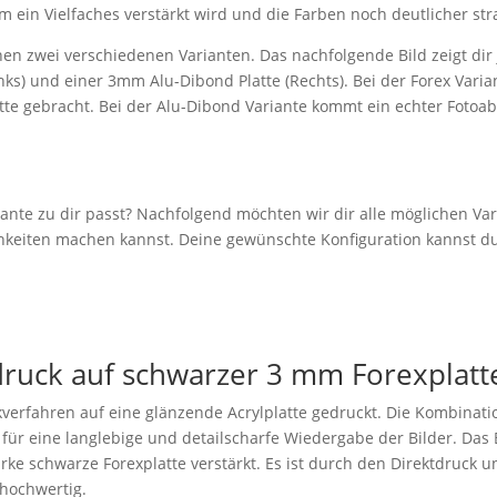
m ein Vielfaches verstärkt wird und die Farben noch deutlicher str
en zwei verschiedenen Varianten. Das nachfolgende Bild zeigt dir j
ks) und einer 3mm Alu-Dibond Platte (Rechts). Bei der Forex Varian
atte gebracht. Bei der Alu-Dibond Variante kommt ein echter Fotoa
iante zu dir passt? Nachfolgend möchten wir dir alle möglichen Var
ichkeiten machen kannst. Deine gewünschte Konfiguration kannst 
druck auf schwarzer 3 mm Forexplatt
verfahren auf eine glänzende Acrylplatte gedruckt. Die Kombinatio
 für eine langlebige und detailscharfe Wiedergabe der Bilder. Das B
rke schwarze Forexplatte verstärkt. Es ist durch den Direktdruck 
 hochwertig.