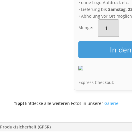
• ohne Logo-Aufdruck etc.
• Lieferung bis
Samstag, 2
• Abholung vor Ort möglic
Acryl
Board
Menge:
(00948)
Schillerplatz
Menge
In de
Express Checkout:
Tipp!
Entdecke alle weiteren Fotos in unserer
Galerie
Produktsicherheit (GPSR)