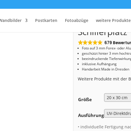
Start
/
Shop
/
Acryl Board
/ Acryl Board (00948) Schillerplatz
Acryl Board 
Wandbilder
Postkarten
Fotoabzüge
weitere Produkte
Schillerplatz
679 Bewertu
Foto auf 3 mm
Forex- oder Al
geschützt hinter 3 mm hochtr
beeindruckende Tiefenwirkung
inklusive Aufhängung
Handarbeit Made in Dresden
Weitere Produkte mit der
Größe
Ausführung
• individuelle Fertigung na