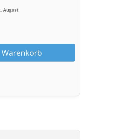
2. August
h
n Warenkorb