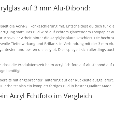
crylglas auf 3 mm Alu-Dibond:
pielt die Acryl-Silikonkaschierung mit. Entscheidest du dich für di
e Fertigung statt. Das Bild wird auf echtem glänzendem Fotopapier 
spruchsvoller Arbeit hinter die Acrylglasplatte kaschiert. Die hoch
svolle Tiefenwirkung und Brillanz. In Verbindung mit der 3 mm Alu
gantesten und besten die es gibt. Dies spiegelt sich allerdings auc
, dass die Produktionszeit beim Acryl Echtfoto auf Alu-Dibond au
age benötigt.
 bereits mit angebrachter Halterung auf der Rückseite ausgeliefert
u erhältst also ein komplett fertiges Bild in bester Qualität Made 
ein Acryl Echtfoto im Vergleich