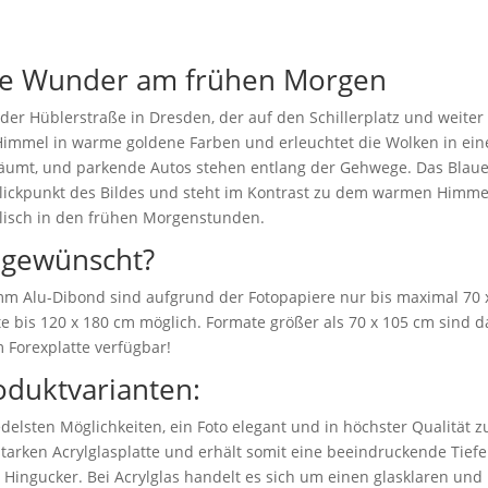
aue Wunder am frühen Morgen
g der Hüblerstraße in Dresden, der auf den Schillerplatz und weite
mmel in warme goldene Farben und erleuchtet die Wolken in einem
äumt, und parkende Autos stehen entlang der Gehwege. Das Blaue
Blickpunkt des Bildes und steht im Kontrast zu dem warmen Himme
yllisch in den frühen Morgenstunden.
 gewünscht?
 mm Alu-Dibond sind aufgrund der Fotopapiere nur bis maximal 70 
e bis 120 x 180 cm möglich. Formate größer als 70 x 105 cm sind da
 Forexplatte verfügbar!
oduktvarianten:
delsten Möglichkeiten, ein Foto elegant und in höchster Qualität z
starken Acrylglasplatte und erhält somit eine beeindruckende Tiefen
r Hingucker. Bei Acrylglas handelt es sich um einen glasklaren und b