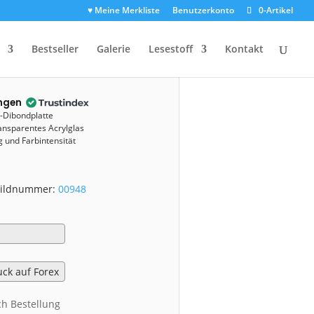
♥ Meine Merkliste
Benutzerkonto
0-Artikel
(00948)
Bestseller
Galerie
Lesestoff
Kontakt
ngen
u-Dibondplatte
ansparentes Acrylglas
 und Farbintensität
 Bildnummer:
00948
ch Bestellung