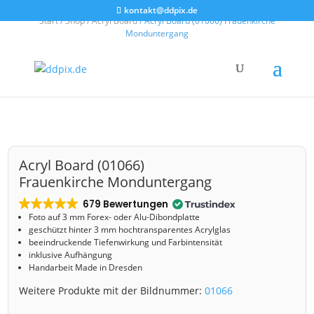
kontakt@ddpix.de
Start
/
Shop
/
Acryl Board
/ Acryl Board (01066) Frauenkirche
Monduntergang
Acryl Board (01066)
Frauenkirche Monduntergang
679 Bewertungen
Foto auf 3 mm
Forex- oder Alu-Dibondplatte
geschützt hinter 3 mm hochtransparentes Acrylglas
beeindruckende Tiefenwirkung und Farbintensität
inklusive Aufhängung
Handarbeit Made in Dresden
Weitere Produkte mit der Bildnummer:
01066