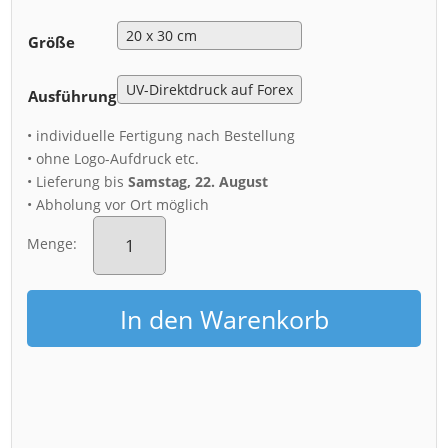
Größe
Ausführung
• individuelle Fertigung nach Bestellung
• ohne Logo-Aufdruck etc.
• Lieferung bis
Samstag, 22. August
• Abholung vor Ort möglich
Acryl
Board
Menge:
(01066)
Frauenkirche
Monduntergang
In den Warenkorb
Menge