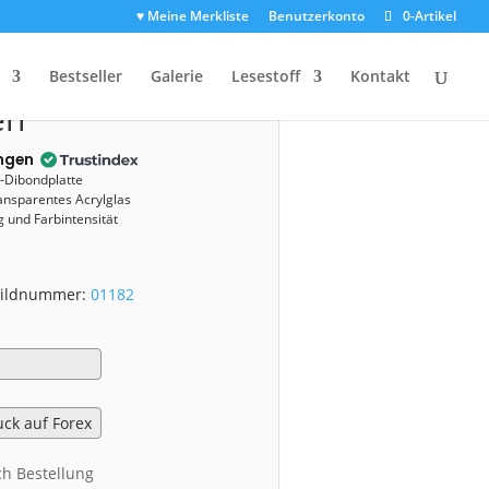
♥ Meine Merkliste
Benutzerkonto
0-Artikel
(01182)
Bestseller
Galerie
Lesestoff
Kontakt
en
ngen
u-Dibondplatte
ansparentes Acrylglas
 und Farbintensität
 Bildnummer:
01182
ch Bestellung