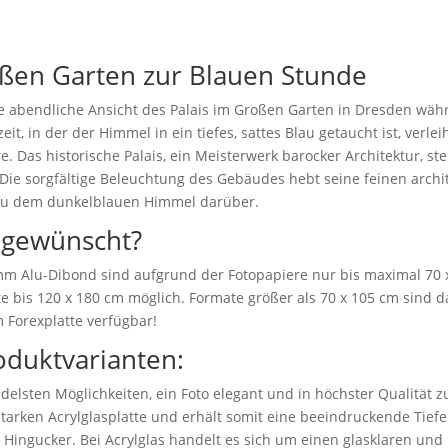
oßen Garten zur Blauen Stunde
nde abendliche Ansicht des Palais im Großen Garten in Dresden wä
t, in der der Himmel in ein tiefes, sattes Blau getaucht ist, verle
. Das historische Palais, ein Meisterwerk barocker Architektur, s
 Die sorgfältige Beleuchtung des Gebäudes hebt seine feinen archi
t zu dem dunkelblauen Himmel darüber.
 gewünscht?
 mm Alu-Dibond sind aufgrund der Fotopapiere nur bis maximal 70 
e bis 120 x 180 cm möglich. Formate größer als 70 x 105 cm sind da
 Forexplatte verfügbar!
oduktvarianten:
delsten Möglichkeiten, ein Foto elegant und in höchster Qualität z
starken Acrylglasplatte und erhält somit eine beeindruckende Tiefen
r Hingucker. Bei Acrylglas handelt es sich um einen glasklaren und b