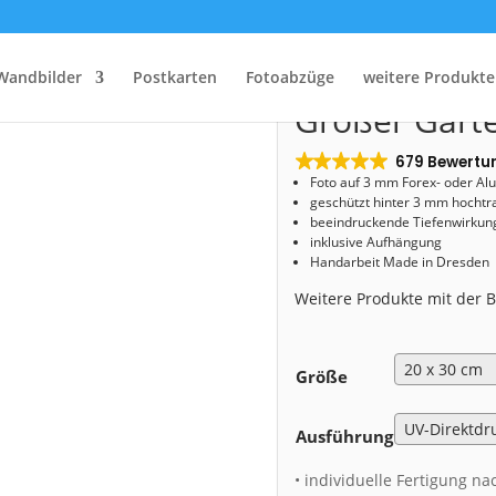
Start
/
Shop
/
Acryl Board
/ Acryl Board (01182) Großer Garten
Acryl Board 
Wandbilder
Postkarten
Fotoabzüge
weitere Produkte
Großer Gart
679 Bewertu
Foto auf 3 mm
Forex- oder Al
geschützt hinter 3 mm hochtr
beeindruckende Tiefenwirkung
inklusive Aufhängung
Handarbeit Made in Dresden
Weitere Produkte mit der
Größe
Ausführung
• individuelle Fertigung na