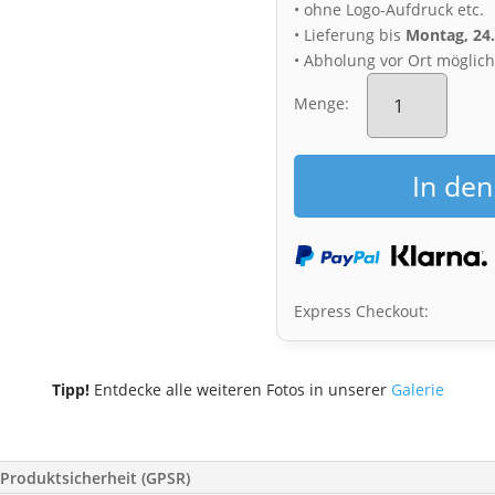
• ohne Logo-Aufdruck etc.
• Lieferung bis
Montag, 24
• Abholung vor Ort möglic
Acryl
Board
Menge:
(01182)
Großer
Garten
In de
Menge
Express Checkout:
Tipp!
Entdecke alle weiteren Fotos in unserer
Galerie
Produktsicherheit (GPSR)