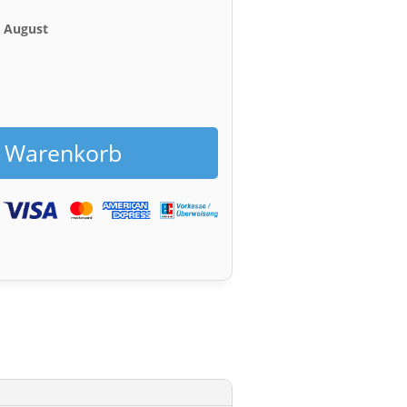
. August
h
n Warenkorb