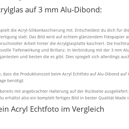
crylglas auf 3 mm Alu-Dibond:
pielt die Acryl-Silikonkaschierung mit. Entscheidest du dich für di
e Fertigung statt. Das Bild wird auf echtem glänzendem Fotopapier 
spruchsvoller Arbeit hinter die Acrylglasplatte kaschiert. Die hoch
svolle Tiefenwirkung und Brillanz. In Verbindung mit der 3 mm Alu
gantesten und besten die es gibt. Dies spiegelt sich allerdings auc
, dass die Produktionszeit beim Acryl Echtfoto auf Alu-Dibond au
age benötigt.
 bereits mit angebrachter Halterung auf der Rückseite ausgeliefert
u erhältst also ein komplett fertiges Bild in bester Qualität Made 
ein Acryl Echtfoto im Vergleich