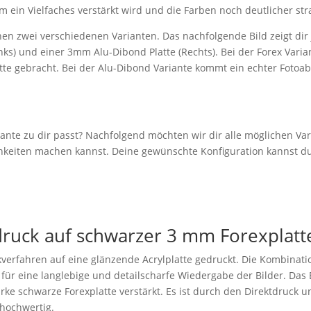
m ein Vielfaches verstärkt wird und die Farben noch deutlicher str
en zwei verschiedenen Varianten. Das nachfolgende Bild zeigt dir j
ks) und einer 3mm Alu-Dibond Platte (Rechts). Bei der Forex Varian
atte gebracht. Bei der Alu-Dibond Variante kommt ein echter Fotoa
iante zu dir passt? Nachfolgend möchten wir dir alle möglichen Var
ichkeiten machen kannst. Deine gewünschte Konfiguration kannst 
druck auf schwarzer 3 mm Forexplatt
verfahren auf eine glänzende Acrylplatte gedruckt. Die Kombinatio
 für eine langlebige und detailscharfe Wiedergabe der Bilder. Das B
rke schwarze Forexplatte verstärkt. Es ist durch den Direktdruck 
 hochwertig.