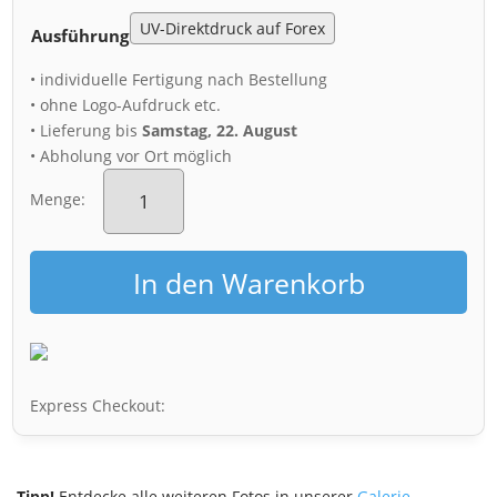
Ausführung
• individuelle Fertigung nach Bestellung
• ohne Logo-Aufdruck etc.
• Lieferung bis
Samstag, 22. August
• Abholung vor Ort möglich
Acryl
Board
Menge:
(01256)
Theaterplatz
Gewitter
In den Warenkorb
Menge
Express Checkout:
Tipp!
Entdecke alle weiteren Fotos in unserer
Galerie