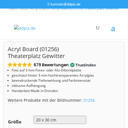
kontakt@ddpix.de
Start
/
Shop
/
Acryl Board
/ Acryl Board (01256) Theaterplatz Gewitter
Acryl Board (01256)
Theaterplatz Gewitter
679 Bewertungen
Foto auf 3 mm
Forex- oder Alu-Dibondplatte
geschützt hinter 3 mm hochtransparentes Acrylglas
beeindruckende Tiefenwirkung und Farbintensität
inklusive Aufhängung
Handarbeit Made in Dresden
Weitere Produkte mit der Bildnummer:
01256
Größe