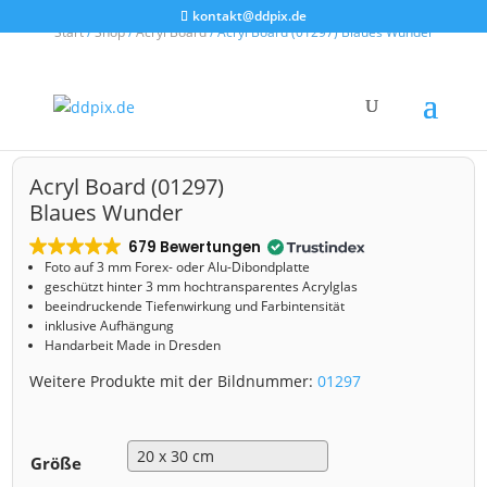
kontakt@ddpix.de
Start
/
Shop
/
Acryl Board
/ Acryl Board (01297) Blaues Wunder
Acryl Board (01297)
Blaues Wunder
679 Bewertungen
Foto auf 3 mm
Forex- oder Alu-Dibondplatte
geschützt hinter 3 mm hochtransparentes Acrylglas
beeindruckende Tiefenwirkung und Farbintensität
inklusive Aufhängung
Handarbeit Made in Dresden
Weitere Produkte mit der Bildnummer:
01297
Größe