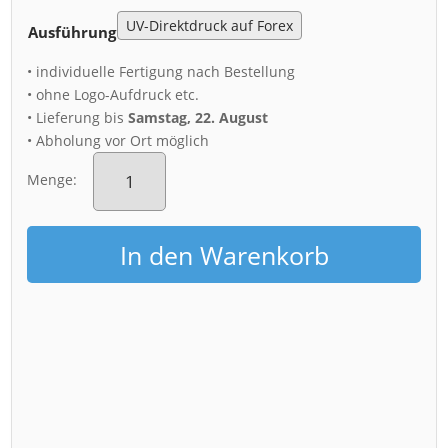
Ausführung
• individuelle Fertigung nach Bestellung
• ohne Logo-Aufdruck etc.
• Lieferung bis
Samstag, 22. August
• Abholung vor Ort möglich
Acryl
Board
Menge:
(01474)
Skyline
zum
In den Warenkorb
Sonnenaufgang
Menge