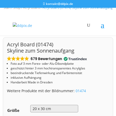
kontakt@ddpix.de
Start
/
Shop
/
Acryl Board
/ Acryl Board (01474) Skyline zum Sonnenaufgang
Acryl Board (01474)
Skyline zum Sonnenaufgang
679 Bewertungen
Foto auf 3 mm
Forex- oder Alu-Dibondplatte
geschützt hinter 3 mm hochtransparentes Acrylglas
beeindruckende Tiefenwirkung und Farbintensität
inklusive Aufhängung
Handarbeit Made in Dresden
Weitere Produkte mit der Bildnummer:
01474
Größe