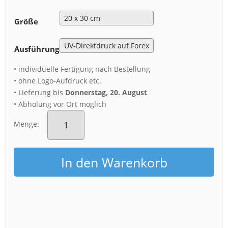
Größe
Ausführung
• individuelle Fertigung nach Bestellung
• ohne Logo-Aufdruck etc.
• Lieferung bis
Donnerstag, 20. August
• Abholung vor Ort möglich
Acryl
Board
Menge:
(01551)
Blaues
Wunder
In den Warenkorb
im
Morgennebel
Menge