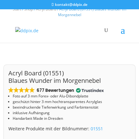
kontakt@ddpix.de
Start
/
Shop
/
Acryl Board
/ Acryl Board (01551) Blaues Wunder im
Morgennebel
Acryl Board (01551)
Blaues Wunder im Morgennebel
677 Bewertungen
Foto auf 3 mm
Forex- oder Alu-Dibondplatte
geschützt hinter 3 mm hochtransparentes Acrylglas
beeindruckende Tiefenwirkung und Farbintensität
inklusive Aufhängung
Handarbeit Made in Dresden
Weitere Produkte mit der Bildnummer:
01551