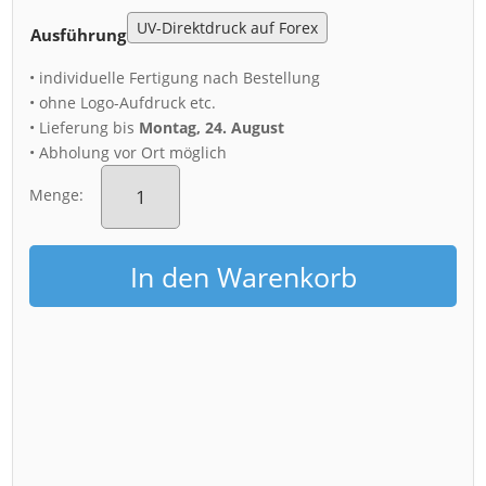
Ausführung
• individuelle Fertigung nach Bestellung
• ohne Logo-Aufdruck etc.
• Lieferung bis
Montag, 24. August
• Abholung vor Ort möglich
Acryl
Board
Menge:
(01637)
Frühling
in
In den Warenkorb
Altendorf
Menge