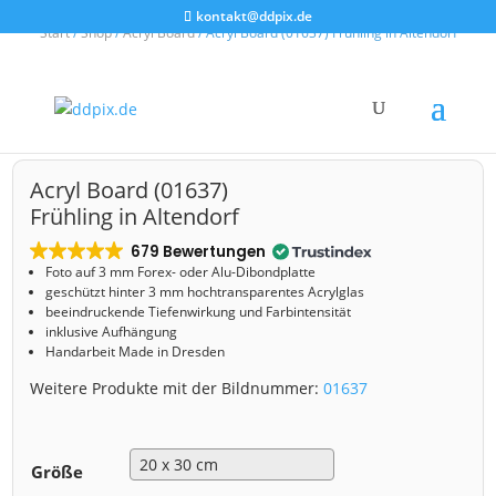
kontakt@ddpix.de
Start
/
Shop
/
Acryl Board
/ Acryl Board (01637) Frühling in Altendorf
Acryl Board (01637)
Frühling in Altendorf
679 Bewertungen
Foto auf 3 mm
Forex- oder Alu-Dibondplatte
geschützt hinter 3 mm hochtransparentes Acrylglas
beeindruckende Tiefenwirkung und Farbintensität
inklusive Aufhängung
Handarbeit Made in Dresden
Weitere Produkte mit der Bildnummer:
01637
Größe